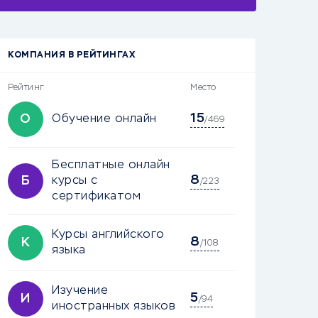
КОМПАНИЯ В РЕЙТИНГАХ
Рейтинг
Место
15
О
Обучение онлайн
/469
Бесплатные онлайн
8
Б
курсы с
/223
сертификатом
Курсы английского
8
К
/108
языка
Изучение
5
И
/94
иностранных языков