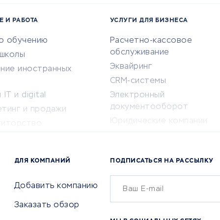
Е И РАБОТА
УСЛУГИ ДЛЯ БИЗНЕСА
по обучению
Расчетно-кассовое
обслуживание
-школы
Эквайринг
ение иностранных
CRM-системы
IT и digital
Электронный
документооборот
етинг и продажи
Юридические компании
титорство
Консалтинговые компании
ота и здоровье
Аудиторские компании
 по поиску работы
ДЛЯ КОМПАНИЙ
ПОДПИСАТЬСЯ НА РАССЫЛКУ
Бухгалтерия онлайн
й маркетинг
Онлайн-кассы
ситеты
Добавить компанию
SERM
Заказать обзор
Digital