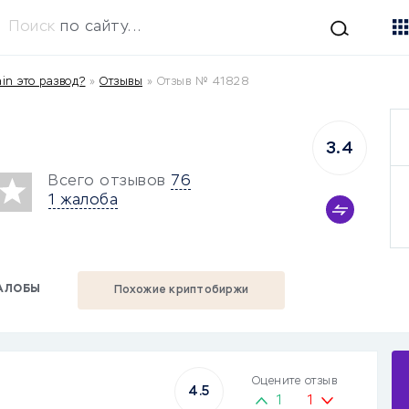
Поиск
по сайту...
in это развод?
»
Отзывы
»
Отзыв № 41828
3.4
Всего отзывов
76
1 жалоба
АЛОБЫ
Похожие криптобиржи
Оцените отзыв
4.5
1
1