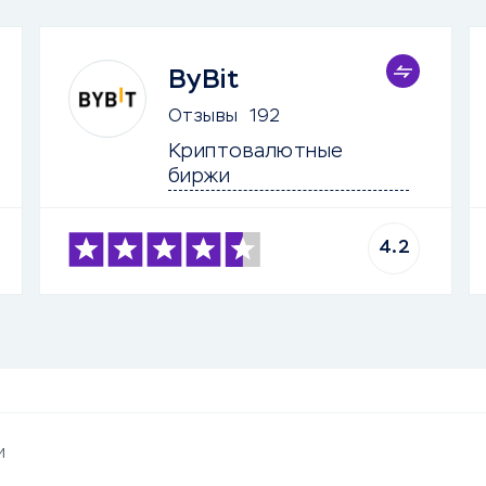
ByBit
Отзывы
192
Криптовалютные 
биржи
4.2
и