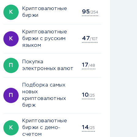
Криптовалютные
95
К
/254
биржи
Криптовалютные
47
К
биржи с русским
/107
языком
Покупка
17
П
/48
электронных валют
Подборка самых
новых
10
П
/25
криптовалютных
бирж
Криптовалютные
14
К
биржи с демо-
/25
счетом