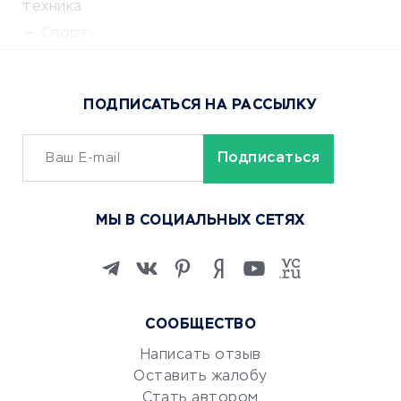
техника
Спорт
Доставка еды
Популярные товары
ПОДПИСАТЬСЯ НА РАССЫЛКУ
Сервисы доставки
ОБУЧЕНИЕ И РАБОТА
Курсы по обучению
МЫ В СОЦИАЛЬНЫХ СЕТЯХ
Онлайн-школы
Изучение иностранных
языков
Курсы IT и digital
СООБЩЕСТВО
Маркетинг и продажи
Репетиторство
Написать отзыв
Оставить жалобу
Красота и здоровье
Стать автором