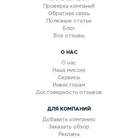
Сервисы по поиску работы
Проверка компаний
Сетевой маркетинг
Обратная связь
Университеты
Полезные статьи
Блог
Все отзывы
УСЛУГИ ДЛЯ БИЗНЕСА
Расчетно-кассовое
О НАС
обслуживание
О нас
Эквайринг
Наша миссия
CRM-системы
Сервисы
Электронный
Инвесторам
документооборот
Достоверность отзывов
Юридические компании
ДЛЯ КОМПАНИЙ
Консалтинговые компании
Аудиторские компании
Добавить компанию
Заказать обзор
Бухгалтерия онлайн
Реклама
Онлайн-кассы