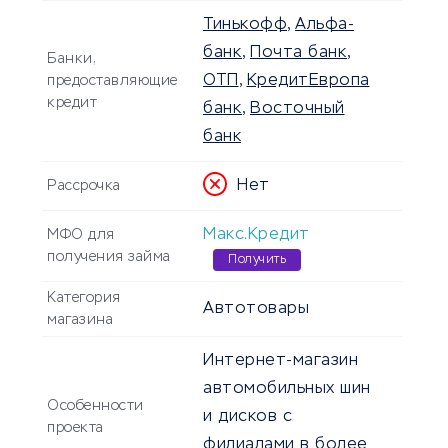
Тинькофф
,
Альфа-
банк
,
Почта банк
,
Банки,
ОТП
,
КредитЕвропа
предоставляющие
кредит
банк
,
Восточный
банк
Нет
Рассрочка
Макс.Кредит
МФО для
получения займа
Получить
Категория
Автотовары
магазина
Интернет-магазин
автомобильных шин
Особенности
и дисков с
проекта
филиалами в более