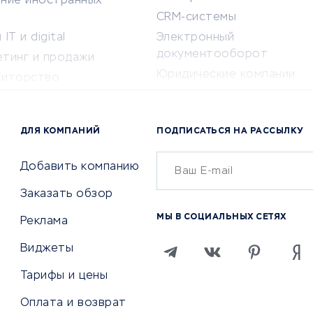
ение иностранных
CRM-системы
IT и digital
Электронный
документооборот
етинг и продажи
Юридические компании
титорство
Консалтинговые компании
ота и здоровье
Аудиторские компании
 по поиску работы
ДЛЯ КОМПАНИЙ
ПОДПИСАТЬСЯ НА РАССЫЛКУ
Бухгалтерия онлайн
й маркетинг
Онлайн-кассы
ситеты
Добавить компанию
SERM
Заказать обзор
Digital
МЫ В СОЦИАЛЬНЫХ СЕТЯХ
Реклама
ТВИЯ И СТРАХОВАНИЕ
ПРОДВИЖЕНИЕ И РЕКЛАМА
Виджеты
ствия
Регистраторы доменов
Тарифы и цены
 билетов
Хостинг компании
Оплата и возврат
ование отелей
Продвижение в социальны