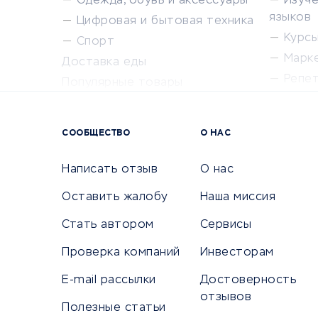
Одежда, обувь и аксессуары
Изуч
языков
Цифровая и бытовая техника
Курсы 
Спорт
Марк
Доставка еды
Репе
Популярные товары
Крас
Сервисы доставки
Сервисы
СООБЩЕСТВО
О НАС
Сетево
Универ
Написать отзыв
О нас
Оставить жалобу
Наша миссия
Стать автором
Сервисы
КРЕДИТЫ И ЗАЙМЫ
ПУТЕШЕС
Проверка компаний
Инвесторам
Потребительские кредиты
Путеше
E-mail рассылки
Достоверность
Кредитные карты
Покупка
отзывов
Полезные статьи
Дебетовые карты
Бронир