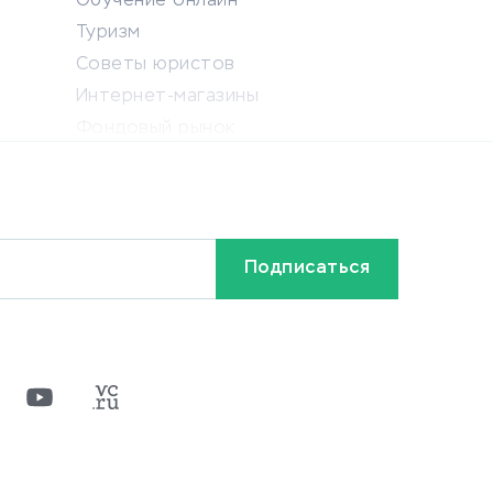
Обучение онлайн
Туризм
Советы юристов
Интернет-магазины
Фондовый рынок
Криптовалюта
Ставки на спорт
Кредиты и займы
Бонусы и акции
Видео
Разное
х