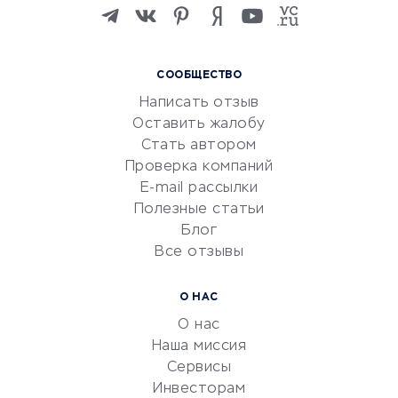
Изучение иностранных
языков
Курсы IT и digital
СООБЩЕСТВО
Маркетинг и продажи
Написать отзыв
Репетиторство
Оставить жалобу
Красота и здоровье
Стать автором
Сервисы по поиску работы
Проверка компаний
Сетевой маркетинг
E-mail рассылки
Университеты
Полезные статьи
Блог
Все отзывы
УСЛУГИ ДЛЯ БИЗНЕСА
Расчетно-кассовое
О НАС
обслуживание
О нас
Эквайринг
Наша миссия
CRM-системы
Сервисы
Инвесторам
Электронный