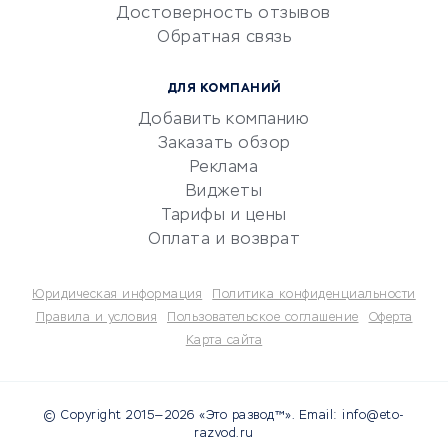
Достоверность отзывов
документооборот
Обратная связь
Юридические компании
Консалтинговые компании
ДЛЯ КОМПАНИЙ
Аудиторские компании
Добавить компанию
Бухгалтерия онлайн
Заказать обзор
Онлайн-кассы
Реклама
SERM
Виджеты
Тарифы и цены
Digital
Оплата и возврат
КРЕДИТЫ И ЗАЙМЫ
Юридическая информация
Политика конфиденциальности
Потребительские кредиты
Правила и условия
Пользовательское соглашение
Оферта
Карта сайта
Кредитные карты
Дебетовые карты
Микрофинансовые
© Copyright 2015—2026 «Это развод™». Email: info@eto-
организации
razvod.ru