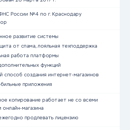
рован 28 марта 2017 г.
ФНС России №4 по г. Краснодару
зор
нное развитие системы
ащита от спама, лояльная техподдержка
ьная работа платформы
дополнительных функций
й способ создания интернет-магазинов
обильные приложения
ное копирование работает не со всеми
и онлайн-магазина
ежегодно продлевать лицензию