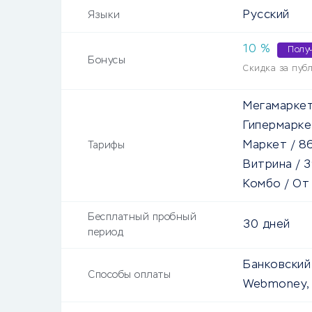
Русский
Языки
10
%
Полу
Бонусы
Скидка за публ
Мегамарке
Гипермарке
Маркет
/
8
Тарифы
Витрина
/
3
Комбо
/
О
Бесплатный пробный
30 дней
период
Банковский 
Способы оплаты
Webmoney, 