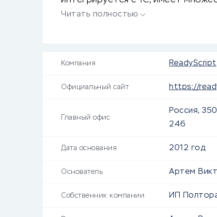
интегрируется с 1С, имеет множе
CRM и собственные мобильные пр
Читать полностью
ReadyScript
Компания
https://read
Официальный сайт
Россия, 350
Главный офис
246
2012 год
Дата основания
Артем Вик
Основатель
ИП Полтор
Собственник компании