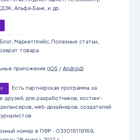
истемы, Яндекс.Маркет, 1C, Boxberry,
СДЭК, Альфа-Банк, и др.
Блог, Маркетплейс, Полезные статьи,
Возврат товара
льные приложения
(
iOS
/
Android
)
Есть партнерская программа за
ия
е друзей, для разработчиков, хостинг-
фрилансеров, web-дизайнеров, создателей
журналистов
онный номер в ПФР - 033016119169,