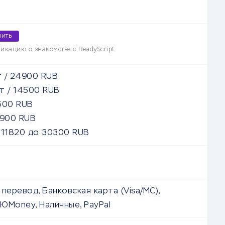
чить
икацию о знакомстве с ReadyScript
т
/
24900
RUB
т
/
14500
RUB
600
RUB
900
RUB
т
11820
до
30300
RUB
перевод, Банковская карта (Visa/MC),
ЮMoney, Наличные, PayPal