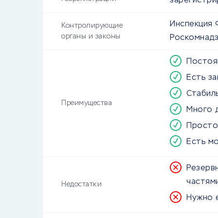
зарегистри
Инспекция 
Контролирующие
органы и законы
Роскомнад
Постоя
Есть з
Стабил
Преимущества
Много 
Просто
Есть м
Резерв
частям
Недостатки
Нужно 