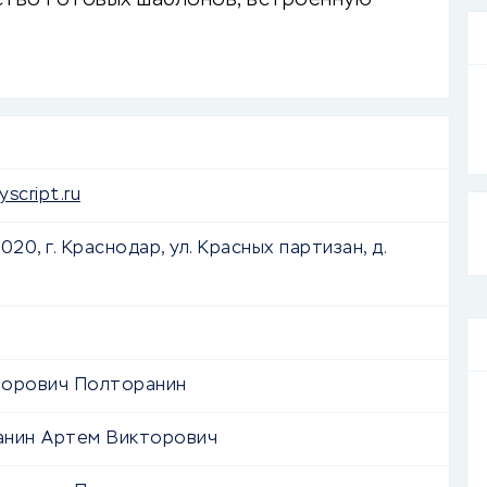
ство готовых шаблонов, встроенную
иложения.
yscript.ru
020, г. Краснодар, ул. Красных партизан, д.
торович Полторанин
анин Артем Викторович