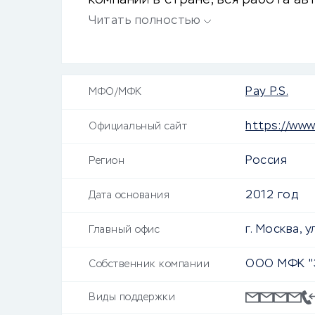
компаний в стране, вся работа а
интернет, мгновенное рассмотрен
Читать полностью
Pay P.S.
МФО/МФК
https://www
Официальный сайт
Россия
Регион
2012 год
Дата основания
г. Москва, ул
Главный офис
ООО МФК "
Собственник компании
Виды поддержки