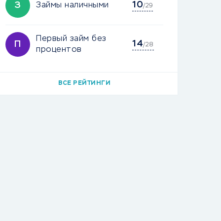
10
З
Займы наличными
/29
Первый займ без
14
П
/28
процентов
ВСЕ РЕЙТИНГИ