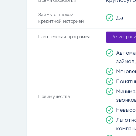
Круглосут
Время обработки
Займы с плохой
Да
кредитной историей
Партнерская программа
Регистрац
Автома
займов,
Мгнове
Понятн
Минима
Преимущества
звонко
Невысо
Льготн
компани