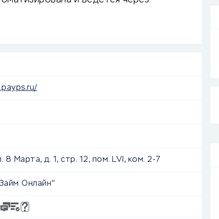
втоматизирована и ведется через
ие заявок, круглосуточная поддержка.
.payps.ru/
. 8 Марта, д. 1, стр. 12, пом. LVI, ком. 2-7
Займ Онлайн"