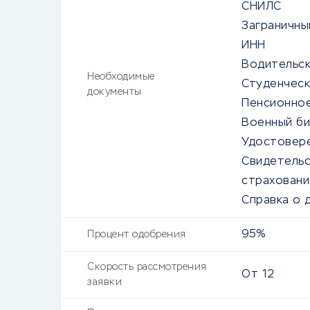
СНИЛС
Заграничны
ИНН
Водительс
Необходимые
Студенческ
документы
Пенсионно
Военный б
Удостовер
Свидетельс
страховани
Справка о 
95%
Процент одобрения
Скорость рассмотрения
От
12
заявки