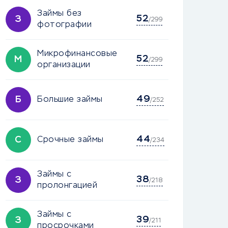
Займы без
52
З
/299
фотографии
Микрофинансовые
52
М
/299
организации
49
Б
Большие займы
/252
44
С
Срочные займы
/234
Займы с
38
З
/218
пролонгацией
Займы с
39
З
/211
просрочками