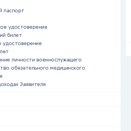
й паспорт
кое удостоверение
ий билет
е удостоверение
илет
ение личности военнослужащего
тво обязательного медицинского
я
доходах Заявителя