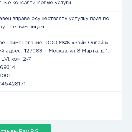
тные консалтинговые услуги
авец вправе осуществлять уступку прав по
ру третьим лицам
е наименование:
ООО МФК «Займ Онлайн»
й адрес:
127083, г. Москва, ул. 8 Марта, д. 1,
 LVI, ком. 2-7
69314
1001
746428171
тзывы Pay P.S.