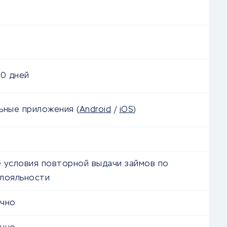
0 дней
льные приложения
(
Android
/
iOS
)
 условия повторной выдачи займов по
лояльности
очно