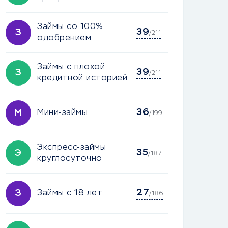
Займы со 100%
39
З
/211
одобрением
Займы с плохой
39
З
/211
кредитной историей
36
М
Мини-займы
/199
Экспресс-займы
35
Э
/187
круглосуточно
27
З
Займы с 18 лет
/186