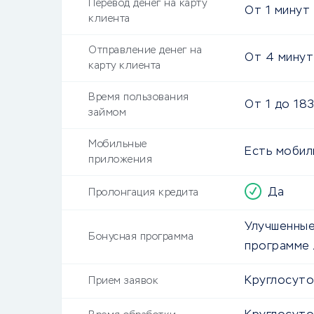
Перевод денег на карту
От
1 минут
клиента
Отправление денег на
От
4 минут
карту клиента
Время пользования
От
1
до
183
займом
Мобильные
Есть моби
приложения
Да
Пролонгация кредита
Улучшенные
Бонусная программа
программе 
Круглосут
Прием заявок