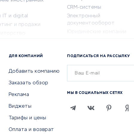
ение иностранных
CRM-системы
IT и digital
Электронный
документооборот
етинг и продажи
Юридические компании
титорство
Консалтинговые компании
ота и здоровье
Аудиторские компании
 по поиску работы
ДЛЯ КОМПАНИЙ
ПОДПИСАТЬСЯ НА РАССЫЛКУ
Бухгалтерия онлайн
й маркетинг
Онлайн-кассы
ситеты
Добавить компанию
SERM
Заказать обзор
Digital
МЫ В СОЦИАЛЬНЫХ СЕТЯХ
Реклама
ТВИЯ И СТРАХОВАНИЕ
ПРОДВИЖЕНИЕ И РЕКЛАМА
Виджеты
ствия
Регистраторы доменов
Тарифы и цены
 билетов
Хостинг компании
Оплата и возврат
ование отелей
Продвижение в социальны