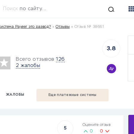
Поиск
по сайту...
истема Payeer это развод?
»
Отзывы
»
Отзыв № 38661
3.8
Всего отзывов
126
2 жалобы
ЖАЛОБЫ
Еще платежные системы
Оцените отзыв
5
0
0