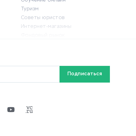
Обучение онлайн
Туризм
Советы юристов
Интернет-магазины
Фондовый рынок
Криптовалюта
Ставки на спорт
Кредиты и займы
Бонусы и акции
Видео
Разное
х