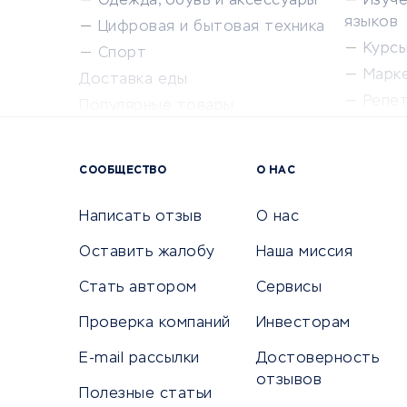
Одежда, обувь и аксессуары
Изуч
языков
Цифровая и бытовая техника
Курсы 
Спорт
Марк
Доставка еды
Репе
Популярные товары
Крас
Сервисы доставки
Сервисы
СООБЩЕСТВО
О НАС
Сетево
Универ
Написать отзыв
О нас
Оставить жалобу
Наша миссия
Стать автором
Сервисы
КРЕДИТЫ И ЗАЙМЫ
ПУТЕШЕС
Проверка компаний
Инвесторам
Потребительские кредиты
Путеше
E-mail рассылки
Достоверность
Кредитные карты
Покупка
отзывов
Полезные статьи
Дебетовые карты
Бронир