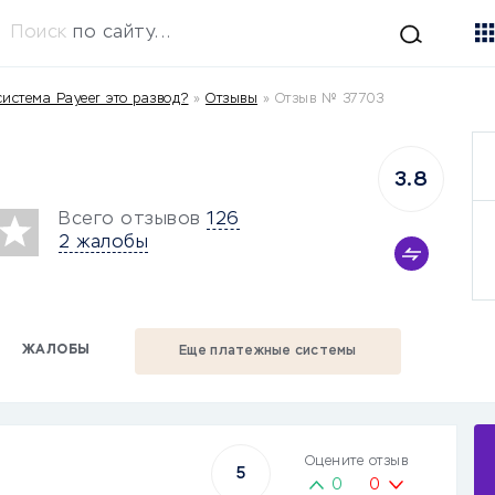
Поиск
по сайту...
истема Payeer это развод?
»
Отзывы
»
Отзыв № 37703
3.8
Всего отзывов
126
2 жалобы
ЖАЛОБЫ
Еще платежные системы
Оцените отзыв
5
0
0