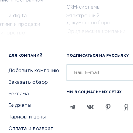
ение иностранных
CRM-системы
IT и digital
Электронный
документооборот
етинг и продажи
Юридические компании
титорство
Консалтинговые компании
ота и здоровье
Аудиторские компании
 по поиску работы
ДЛЯ КОМПАНИЙ
ПОДПИСАТЬСЯ НА РАССЫЛКУ
Бухгалтерия онлайн
й маркетинг
Онлайн-кассы
ситеты
Добавить компанию
SERM
Заказать обзор
Digital
МЫ В СОЦИАЛЬНЫХ СЕТЯХ
Реклама
ТВИЯ И СТРАХОВАНИЕ
ПРОДВИЖЕНИЕ И РЕКЛАМА
Виджеты
ствия
Регистраторы доменов
Тарифы и цены
 билетов
Хостинг компании
Оплата и возврат
ование отелей
Продвижение в социальны