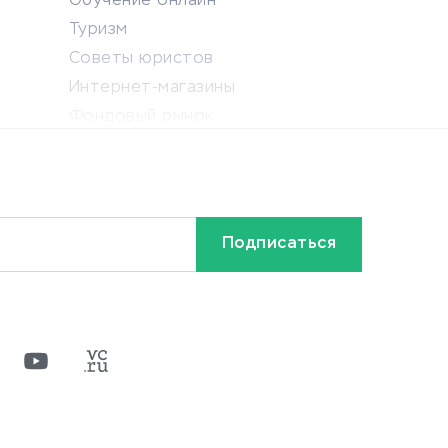
Обучение онлайн
Туризм
Советы юристов
Интернет-магазины
Фондовый рынок
Криптовалюта
Ставки на спорт
Кредиты и займы
Бонусы и акции
Видео
Разное
х