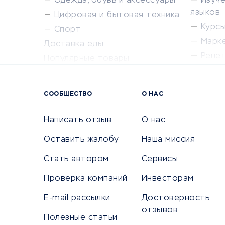
Одежда, обувь и аксессуары
Изуч
языков
Цифровая и бытовая техника
Курсы 
Спорт
Марк
Доставка еды
Репе
Популярные товары
Крас
Сервисы доставки
Сервисы
СООБЩЕСТВО
О НАС
Сетево
Универ
Написать отзыв
О нас
Оставить жалобу
Наша миссия
Стать автором
Сервисы
КРЕДИТЫ И ЗАЙМЫ
ПУТЕШЕС
Проверка компаний
Инвесторам
Потребительские кредиты
Путеше
E-mail рассылки
Достоверность
Кредитные карты
Покупка
отзывов
Полезные статьи
Дебетовые карты
Бронир