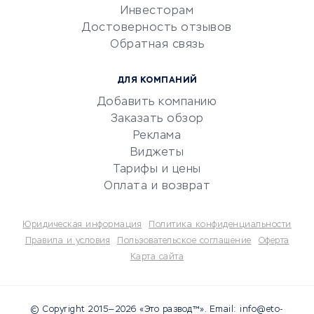
Инвесторам
Электронный
Достоверность отзывов
документооборот
Обратная связь
Юридические компании
Консалтинговые компании
ДЛЯ КОМПАНИЙ
Аудиторские компании
Добавить компанию
Бухгалтерия онлайн
Заказать обзор
Онлайн-кассы
Реклама
SERM
Виджеты
Тарифы и цены
Digital
Оплата и возврат
КРЕДИТЫ И ЗАЙМЫ
Юридическая информация
Политика конфиденциальности
Потребительские кредиты
Правила и условия
Пользовательское соглашение
Оферта
Карта сайта
Кредитные карты
Дебетовые карты
Микрофинансовые
© Copyright 2015—2026 «Это развод™». Email: info@eto-