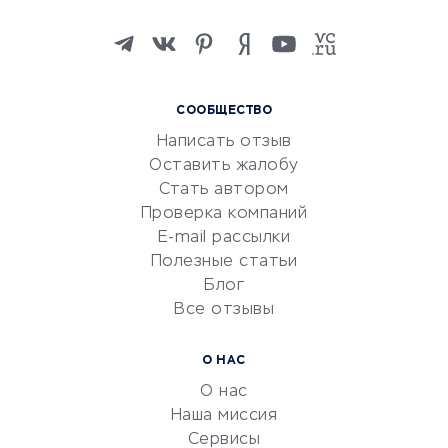
Онлайн-школы
Изучение иностранных
языков
Курсы IT и digital
СООБЩЕСТВО
Маркетинг и продажи
Написать отзыв
Репетиторство
Оставить жалобу
Красота и здоровье
Стать автором
Сервисы по поиску работы
Проверка компаний
Сетевой маркетинг
E-mail рассылки
Университеты
Полезные статьи
Блог
Все отзывы
УСЛУГИ ДЛЯ БИЗНЕСА
Расчетно-кассовое
О НАС
обслуживание
О нас
Эквайринг
Наша миссия
CRM-системы
Сервисы