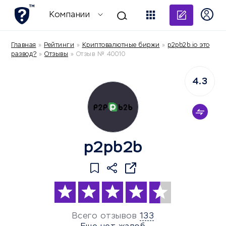
Добави
Компании
Главная
»
Рейтинги
»
Криптовалютные биржи
»
p2pb2b.io это
развод?
»
Отзывы
»
Отзыв № 40010
4.3
p2pb2b
Всего отзывов
133