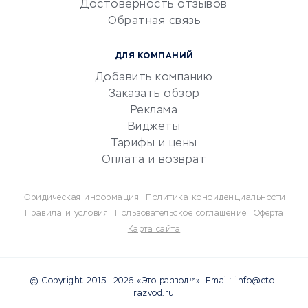
Достоверность отзывов
документооборот
Обратная связь
Юридические компании
Консалтинговые компании
ДЛЯ КОМПАНИЙ
Аудиторские компании
Добавить компанию
Бухгалтерия онлайн
Заказать обзор
Онлайн-кассы
Реклама
SERM
Виджеты
Тарифы и цены
Digital
Оплата и возврат
КРЕДИТЫ И ЗАЙМЫ
Юридическая информация
Политика конфиденциальности
Потребительские кредиты
Правила и условия
Пользовательское соглашение
Оферта
Карта сайта
Кредитные карты
Дебетовые карты
Микрофинансовые
© Copyright 2015—2026 «Это развод™». Email: info@eto-
организации
razvod.ru