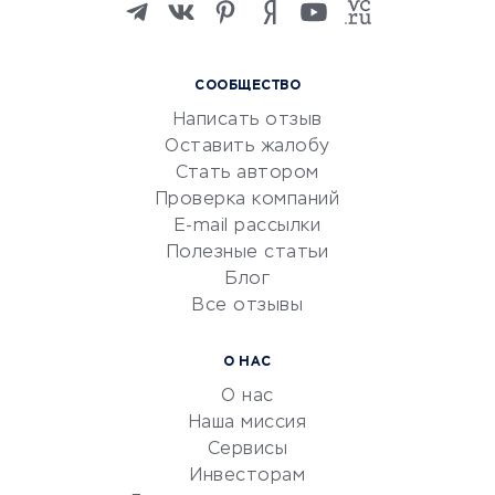
языков
Курсы IT и digital
СООБЩЕСТВО
Маркетинг и продажи
Написать отзыв
Репетиторство
Оставить жалобу
Красота и здоровье
Стать автором
Сервисы по поиску работы
Проверка компаний
Сетевой маркетинг
E-mail рассылки
Университеты
Полезные статьи
Блог
Все отзывы
УСЛУГИ ДЛЯ БИЗНЕСА
Расчетно-кассовое
О НАС
обслуживание
О нас
Эквайринг
Наша миссия
CRM-системы
Сервисы
Инвесторам
Электронный