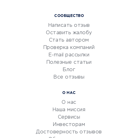
Курсы IT и digital
СООБЩЕСТВО
Маркетинг и продажи
Написать отзыв
Репетиторство
Оставить жалобу
Красота и здоровье
Стать автором
Сервисы по поиску работы
Проверка компаний
Сетевой маркетинг
E-mail рассылки
Университеты
Полезные статьи
Блог
Все отзывы
УСЛУГИ ДЛЯ БИЗНЕСА
Расчетно-кассовое
О НАС
обслуживание
О нас
Эквайринг
Наша миссия
CRM-системы
Сервисы
Инвесторам
Электронный
Достоверность отзывов
документооборот