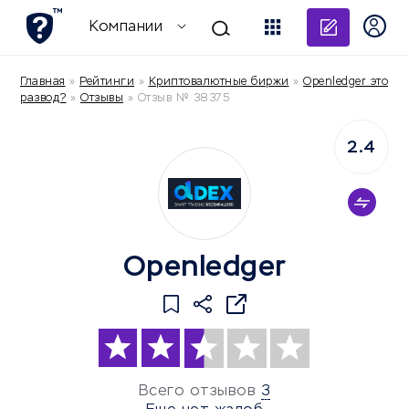
Добави
Компании
Главная
»
Рейтинги
»
Криптовалютные биржи
»
Openledger это
развод?
»
Отзывы
»
Отзыв № 38375
2.4
Openledger
Всего отзывов
3