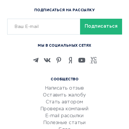
Популярные товары
ПОДПИСАТЬСЯ НА РАССЫЛКУ
Сервисы доставки
ОБУЧЕНИЕ И РАБОТА
Курсы по обучению
МЫ В СОЦИАЛЬНЫХ СЕТЯХ
Онлайн-школы
Изучение иностранных
языков
Курсы IT и digital
СООБЩЕСТВО
Маркетинг и продажи
Написать отзыв
Репетиторство
Оставить жалобу
Красота и здоровье
Стать автором
Сервисы по поиску работы
Проверка компаний
Сетевой маркетинг
E-mail рассылки
Университеты
Полезные статьи