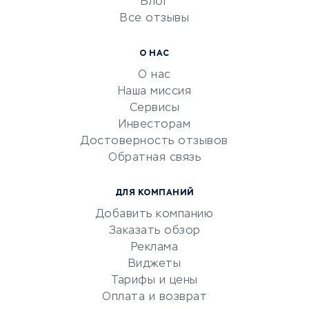
Блог
Все отзывы
УСЛУГИ ДЛЯ БИЗНЕСА
Расчетно-кассовое
О НАС
обслуживание
О нас
Эквайринг
Наша миссия
CRM-системы
Сервисы
Инвесторам
Электронный
Достоверность отзывов
документооборот
Обратная связь
Юридические компании
Консалтинговые компании
ДЛЯ КОМПАНИЙ
Аудиторские компании
Добавить компанию
Бухгалтерия онлайн
Заказать обзор
Онлайн-кассы
Реклама
SERM
Виджеты
Тарифы и цены
Digital
Оплата и возврат