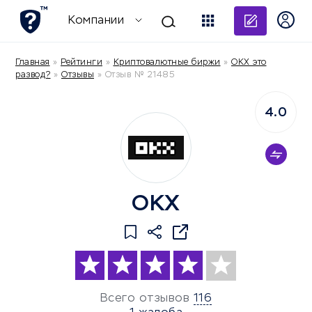
Добави
Компании
Главная
»
Рейтинги
»
Криптовалютные биржи
»
OKX это
развод?
»
Отзывы
»
Отзыв № 21485
4.0
OKX
Всего отзывов
116