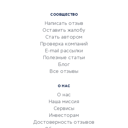
Курсы IT и digital
СООБЩЕСТВО
Маркетинг и продажи
Написать отзыв
Репетиторство
Оставить жалобу
Красота и здоровье
Стать автором
Сервисы по поиску работы
Проверка компаний
Сетевой маркетинг
E-mail рассылки
Университеты
Полезные статьи
Блог
Все отзывы
УСЛУГИ ДЛЯ БИЗНЕСА
Расчетно-кассовое
О НАС
обслуживание
О нас
Эквайринг
Наша миссия
CRM-системы
Сервисы
Инвесторам
Электронный
Достоверность отзывов
документооборот