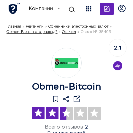
Добави
Компании
Главная
»
Рейтинги
»
Обменники электронных валют
»
Obmen-Bitcoin это развод?
»
Отзывы
»
Отзыв № 38405
2.1
Obmen-Bitcoin
Всего отзывов
2