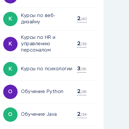
Курсы по веб-
2
К
/40
дизайну
Курсы по HR и
2
К
управлению
/39
персоналом
3
К
Курсы по психологии
/36
2
О
Обучение Python
/36
2
О
Обучение Java
/34