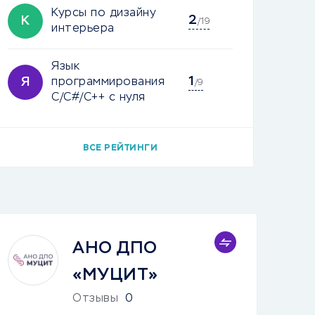
Курсы по дизайну
2
К
/19
интерьера
Язык
1
Я
программирования
/9
C/C#/C++ с нуля
ВСЕ РЕЙТИНГИ
АНО ДПО
«МУЦИТ»
Отзывы
0