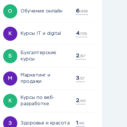
6
О
Обучение онлайн
/469
4
К
Курсы IT и digital
/109
Бухгалтерские
2
Б
/87
курсы
Маркетинг и
3
М
/57
продажи
Курсы по веб-
2
К
/49
разработке
1
З
Здоровье и красота
/46