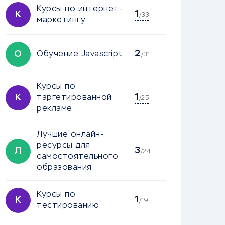
Курсы по интернет-
1
К
/33
маркетингу
2
О
Обучение Javascript
/31
Курсы по
1
К
таргетированной
/25
рекламе
Лучшие онлайн-
ресурсы для
3
Л
/24
самостоятельного
образования
Курсы по
1
К
/19
тестированию