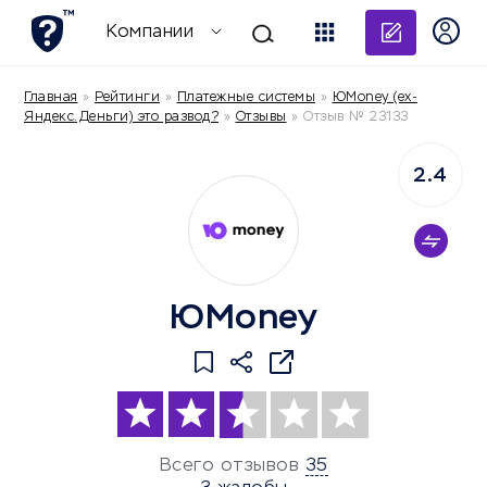
Добави
Компании
Главная
»
Рейтинги
»
Платежные системы
»
ЮMoney (ex-
Яндекс.Деньги) это развод?
»
Отзывы
»
Отзыв № 23133
2.4
ЮMoney
Всего отзывов
35