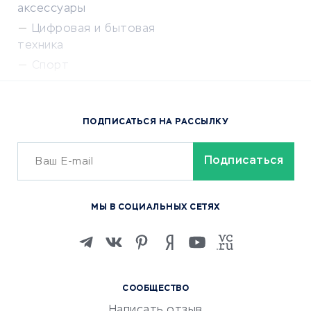
аксессуары
Цифровая и бытовая
техника
Спорт
Доставка еды
Популярные товары
ПОДПИСАТЬСЯ НА РАССЫЛКУ
Сервисы доставки
ОБУЧЕНИЕ И РАБОТА
Курсы по обучению
МЫ В СОЦИАЛЬНЫХ СЕТЯХ
Онлайн-школы
Изучение иностранных
языков
Курсы IT и digital
СООБЩЕСТВО
Маркетинг и продажи
Написать отзыв