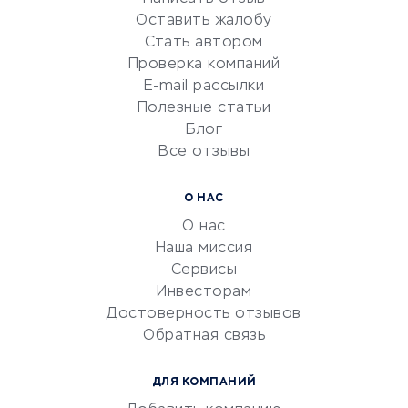
Репетиторство
Оставить жалобу
Красота и здоровье
Стать автором
Сервисы по поиску работы
Проверка компаний
Сетевой маркетинг
E-mail рассылки
Университеты
Полезные статьи
Блог
Все отзывы
УСЛУГИ ДЛЯ БИЗНЕСА
Расчетно-кассовое
О НАС
обслуживание
О нас
Эквайринг
Наша миссия
CRM-системы
Сервисы
Инвесторам
Электронный
Достоверность отзывов
документооборот
Обратная связь
Юридические компании
Консалтинговые компании
ДЛЯ КОМПАНИЙ
Аудиторские компании