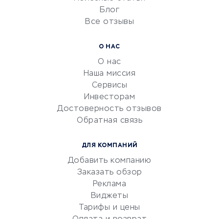
Блог
Все отзывы
УСЛУГИ ДЛЯ БИЗНЕСА
Расчетно-кассовое
О НАС
обслуживание
О нас
Эквайринг
Наша миссия
CRM-системы
Сервисы
Инвесторам
Электронный
Достоверность отзывов
документооборот
Обратная связь
Юридические компании
Консалтинговые компании
ДЛЯ КОМПАНИЙ
Аудиторские компании
Добавить компанию
Бухгалтерия онлайн
Заказать обзор
Онлайн-кассы
Реклама
SERM
Виджеты
Тарифы и цены
Digital