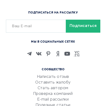
Доставка еды
Популярные товары
ПОДПИСАТЬСЯ НА РАССЫЛКУ
Сервисы доставки
ОБУЧЕНИЕ И РАБОТА
Курсы по обучению
МЫ В СОЦИАЛЬНЫХ СЕТЯХ
Онлайн-школы
Изучение иностранных
языков
Курсы IT и digital
СООБЩЕСТВО
Маркетинг и продажи
Написать отзыв
Репетиторство
Оставить жалобу
Красота и здоровье
Стать автором
Сервисы по поиску работы
Проверка компаний
Сетевой маркетинг
E-mail рассылки
Университеты
Полезные статьи