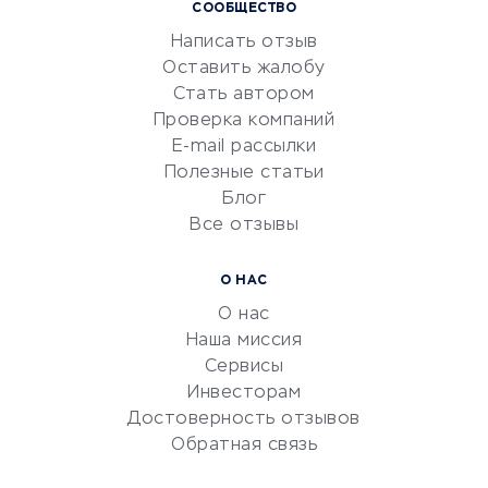
СООБЩЕСТВО
Маркетинг и продажи
Написать отзыв
Репетиторство
Оставить жалобу
Красота и здоровье
Стать автором
Сервисы по поиску работы
Проверка компаний
Сетевой маркетинг
E-mail рассылки
Университеты
Полезные статьи
Блог
Все отзывы
УСЛУГИ ДЛЯ БИЗНЕСА
Расчетно-кассовое
О НАС
обслуживание
О нас
Эквайринг
Наша миссия
CRM-системы
Сервисы
Инвесторам
Электронный
Достоверность отзывов
документооборот
Обратная связь
Юридические компании
Консалтинговые компании