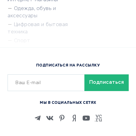
Интернет-магазины
Одежда, обувь и
аксессуары
Цифровая и бытовая
техника
Спорт
Доставка еды
Популярные товары
ПОДПИСАТЬСЯ НА РАССЫЛКУ
Сервисы доставки
ОБУЧЕНИЕ И РАБОТА
Курсы по обучению
МЫ В СОЦИАЛЬНЫХ СЕТЯХ
Онлайн-школы
Изучение иностранных
языков
Курсы IT и digital