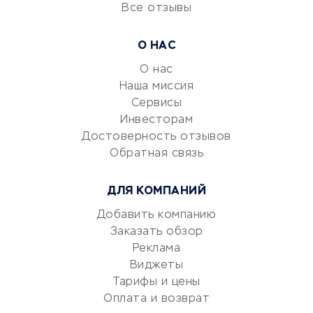
Все отзывы
УСЛУГИ ДЛЯ БИЗНЕСА
Расчетно-кассовое
О НАС
обслуживание
О нас
Эквайринг
Наша миссия
CRM-системы
Сервисы
Электронный
Инвесторам
документооборот
Достоверность отзывов
Обратная связь
Юридические компании
Консалтинговые компании
ДЛЯ КОМПАНИЙ
Аудиторские компании
Добавить компанию
Бухгалтерия онлайн
Заказать обзор
Онлайн-кассы
Реклама
SERM
Виджеты
Digital
Тарифы и цены
Оплата и возврат