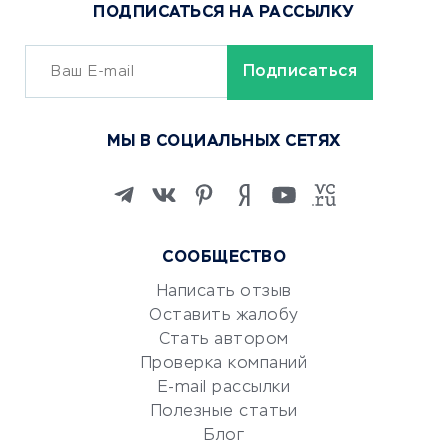
ПОДПИСАТЬСЯ НА РАССЫЛКУ
Сервисы доставки
ОБУЧЕНИЕ И РАБОТА
Курсы по обучению
МЫ В СОЦИАЛЬНЫХ СЕТЯХ
Онлайн-школы
Изучение иностранных
языков
Курсы IT и digital
СООБЩЕСТВО
Маркетинг и продажи
Репетиторство
Написать отзыв
Оставить жалобу
Красота и здоровье
Стать автором
Сервисы по поиску работы
Проверка компаний
Сетевой маркетинг
E-mail рассылки
Университеты
Полезные статьи
Блог