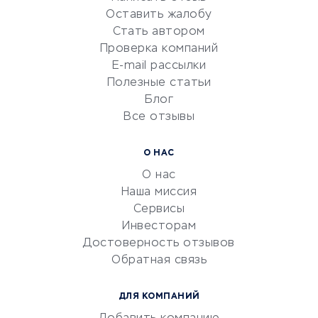
Оставить жалобу
Красота и здоровье
Стать автором
Сервисы по поиску работы
Проверка компаний
Сетевой маркетинг
E-mail рассылки
Университеты
Полезные статьи
Блог
Все отзывы
УСЛУГИ ДЛЯ БИЗНЕСА
Расчетно-кассовое
О НАС
обслуживание
О нас
Эквайринг
Наша миссия
CRM-системы
Сервисы
Инвесторам
Электронный
Достоверность отзывов
документооборот
Обратная связь
Юридические компании
Консалтинговые компании
ДЛЯ КОМПАНИЙ
Аудиторские компании