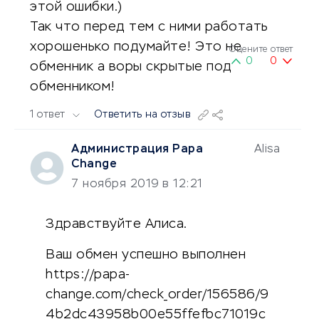
этой ошибки.)
Так что перед тем с ними работать
хорошенько подумайте! Это не
Оцените ответ
0
0
обменник а воры скрытые под
обменником!
1 ответ
Ответить на отзыв
Администрация Papa
Alisa
Change
7 ноября 2019 в 12:21
Здравствуйте Алиса.
Ваш обмен успешно выполнен
https://papa-
change.com/check_order/156586/9
4b2dc43958b00e55ffefbc71019c