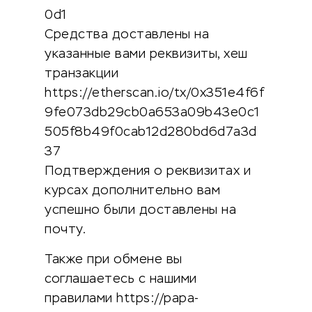
0d1
Средства доставлены на
указанные вами реквизиты, хеш
транзакции
https://etherscan.io/tx/0x351e4f6f
9fe073db29cb0a653a09b43e0c1
505f8b49f0cab12d280bd6d7a3d
37
Подтверждения о реквизитах и
курсах дополнительно вам
успешно были доставлены на
почту.
Также при обмене вы
соглашаетесь с нашими
правилами https://papa-