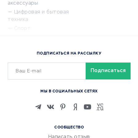
аксессуары
Цифровая и бытовая
техника
Спорт
Доставка еды
Популярные товары
ПОДПИСАТЬСЯ НА РАССЫЛКУ
Сервисы доставки
ОБУЧЕНИЕ И РАБОТА
Курсы по обучению
МЫ В СОЦИАЛЬНЫХ СЕТЯХ
Онлайн-школы
Изучение иностранных
языков
Курсы IT и digital
СООБЩЕСТВО
Маркетинг и продажи
Написать отзыв
Репетиторство