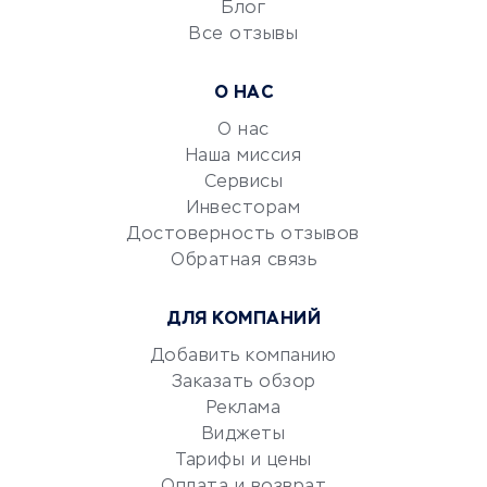
Блог
Все отзывы
УСЛУГИ ДЛЯ БИЗНЕСА
Расчетно-кассовое
О НАС
обслуживание
О нас
Эквайринг
Наша миссия
CRM-системы
Сервисы
Электронный
Инвесторам
документооборот
Достоверность отзывов
Обратная связь
Юридические компании
Консалтинговые компании
ДЛЯ КОМПАНИЙ
Аудиторские компании
Добавить компанию
Бухгалтерия онлайн
Заказать обзор
Онлайн-кассы
Реклама
SERM
Виджеты
Digital
Тарифы и цены
Оплата и возврат