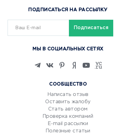
Популярные товары
ПОДПИСАТЬСЯ НА РАССЫЛКУ
Сервисы доставки
ОБУЧЕНИЕ И РАБОТА
Курсы по обучению
МЫ В СОЦИАЛЬНЫХ СЕТЯХ
Онлайн-школы
Изучение иностранных
языков
Курсы IT и digital
СООБЩЕСТВО
Маркетинг и продажи
Репетиторство
Написать отзыв
Оставить жалобу
Красота и здоровье
Стать автором
Сервисы по поиску работы
Проверка компаний
Сетевой маркетинг
E-mail рассылки
Университеты
Полезные статьи