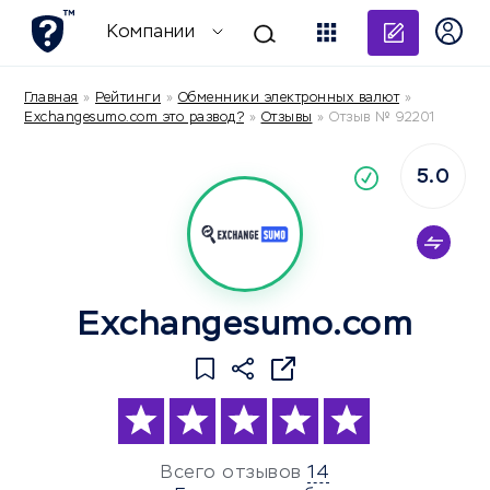
Добави
Компании
Главная
»
Рейтинги
»
Обменники электронных валют
»
Exchangesumo.com это развод?
»
Отзывы
»
Отзыв № 92201
5.0
По
компания
Exchangesumo.com
Всего отзывов
14