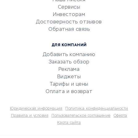
Наша миссия
CRM-системы
Сервисы
Инвесторам
Электронный
Достоверность отзывов
документооборот
Обратная связь
Юридические компании
Консалтинговые компании
ДЛЯ КОМПАНИЙ
Аудиторские компании
Добавить компанию
Бухгалтерия онлайн
Заказать обзор
Онлайн-кассы
Реклама
SERM
Виджеты
Тарифы и цены
Digital
Оплата и возврат
КРЕДИТЫ И ЗАЙМЫ
Юридическая информация
Политика конфиденциальности
Потребительские кредиты
Правила и условия
Пользовательское соглашение
Оферта
Карта сайта
Кредитные карты
Дебетовые карты