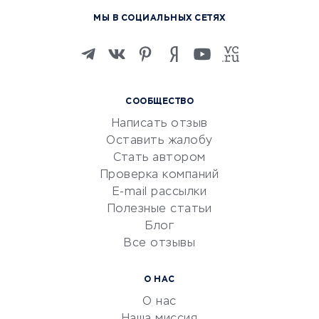
Курсы по обучению
МЫ В СОЦИАЛЬНЫХ СЕТЯХ
Онлайн-школы
Изучение иностранных
языков
Курсы IT и digital
СООБЩЕСТВО
Маркетинг и продажи
Написать отзыв
Репетиторство
Оставить жалобу
Красота и здоровье
Стать автором
Сервисы по поиску работы
Проверка компаний
Сетевой маркетинг
E-mail рассылки
Университеты
Полезные статьи
Блог
Все отзывы
УСЛУГИ ДЛЯ БИЗНЕСА
Расчетно-кассовое
О НАС
обслуживание
О нас
Эквайринг