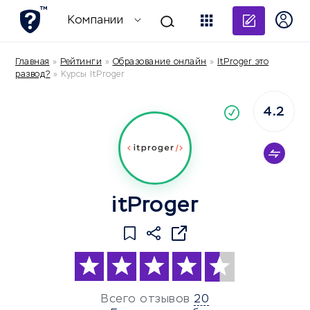
Добави
Компании
Главная
»
Рейтинги
»
Образование онлайн
»
ItProger это
развод?
»
Курсы ItProger
4.2
По
компания
itProger
Всего отзывов
20