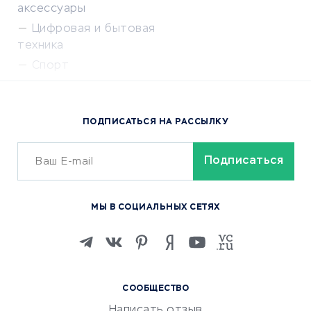
аксессуары
Цифровая и бытовая
техника
Спорт
Доставка еды
Популярные товары
ПОДПИСАТЬСЯ НА РАССЫЛКУ
Сервисы доставки
ОБУЧЕНИЕ И РАБОТА
Курсы по обучению
МЫ В СОЦИАЛЬНЫХ СЕТЯХ
Онлайн-школы
Изучение иностранных
языков
Курсы IT и digital
СООБЩЕСТВО
Маркетинг и продажи
Написать отзыв