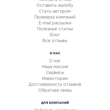
Репетиторство
Оставить жалобу
Красота и здоровье
Стать автором
Сервисы по поиску работы
Проверка компаний
Сетевой маркетинг
E-mail рассылки
Университеты
Полезные статьи
Блог
Все отзывы
УСЛУГИ ДЛЯ БИЗНЕСА
Расчетно-кассовое
О НАС
обслуживание
О нас
Эквайринг
Наша миссия
CRM-системы
Сервисы
Инвесторам
Электронный
Достоверность отзывов
документооборот
Обратная связь
Юридические компании
Консалтинговые компании
ДЛЯ КОМПАНИЙ
Аудиторские компании