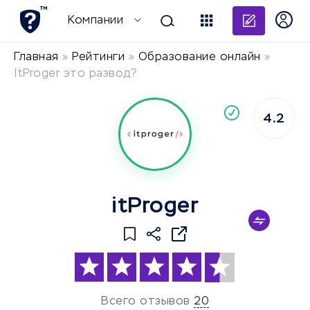
Добави
Компании
Главная
»
Рейтинги
»
Образование онлайн
»
ItProger это развод?
По
4.2
компания
itProger
Всего отзывов
20