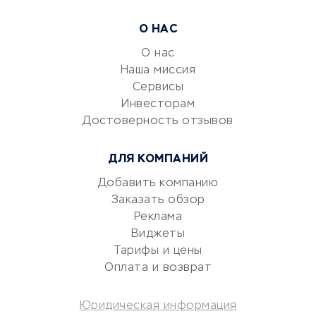
Расчетно-кассовое
О НАС
обслуживание
О нас
Эквайринг
Наша миссия
CRM-системы
Сервисы
Электронный
Инвесторам
документооборот
Достоверность отзывов
Юридические компании
ДЛЯ КОМПАНИЙ
Консалтинговые компании
Аудиторские компании
Добавить компанию
Заказать обзор
Бухгалтерия онлайн
Реклама
Онлайн-кассы
Виджеты
SERM
Тарифы и цены
Digital
Оплата и возврат
КРЕДИТЫ И ЗАЙМЫ
Юридическая информация