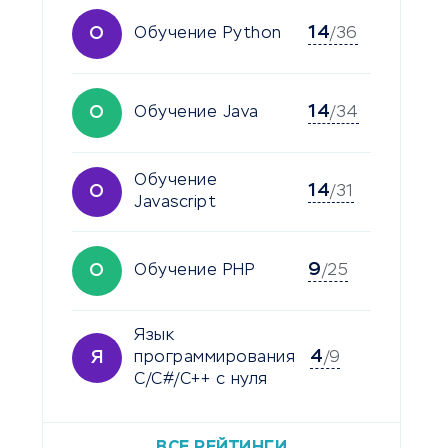
14
О
Обучение Python
/36
14
О
Обучение Java
/34
Обучение
14
О
/31
Javascript
9
О
Обучение PHP
/25
Язык
4
Я
программирования
/9
C/C#/C++ с нуля
ВСЕ РЕЙТИНГИ