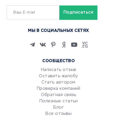
ОБУЧЕНИЕ И РАБОТА
Курсы по обучению
МЫ В СОЦИАЛЬНЫХ СЕТЯХ
Онлайн-школы
Изучение иностранных
языков
Курсы IT и digital
СООБЩЕСТВО
Маркетинг и продажи
Репетиторство
Написать отзыв
Оставить жалобу
Красота и здоровье
Стать автором
Сервисы по поиску работы
Проверка компаний
Сетевой маркетинг
Обратная связь
Университеты
Полезные статьи
Блог
Все отзывы
УСЛУГИ ДЛЯ БИЗНЕСА