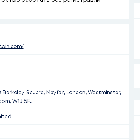
жностью работать без регистрации.
acoin.com/
 Berkeley Square, Mayfair, London, Westminster,
dom, W1J 5FJ
mited