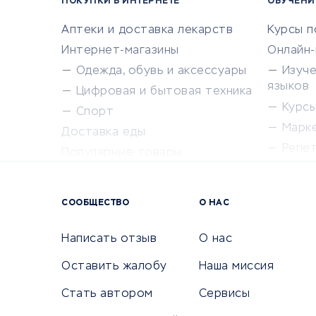
ПОКУПКИ В ИНТЕРНЕТЕ
ОБУЧЕНИ
Аптеки и доставка лекарств
Курсы 
Интернет-магазины
Онлайн
Одежда, обувь и аксессуары
Изуч
языков
Цифровая и бытовая техника
Курсы 
Спорт
Марк
Доставка еды
Репе
Популярные товары
Крас
Сервисы доставки
Сервисы
СООБЩЕСТВО
О НАС
Сетево
Универ
Написать отзыв
О нас
Оставить жалобу
Наша миссия
Стать автором
Сервисы
КРЕДИТЫ И ЗАЙМЫ
ПУТЕШЕС