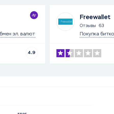
Freewallet
Отзывы
63
бмен эл. валют
Покупка битко
4.9