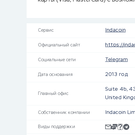
карты (Visa, MasterCard) с возмо
Indacoin
Сервис
https://ind
Официальный сайт
Telegram
Социальные сети
2013 год
Дата основания
Suite 4b, 43
Главный офис
United King
Indacoin Li
Собственник компании
Виды поддержки