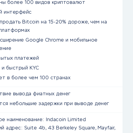
ны более 100 видов криптовалют
й интерфейс
родать Bitcoin на 15-20% дороже, чем на
 платформах
асширение Google Chrome и мобильное
ение
рытых платежей
 и быстрый KYC
ет в более чем 100 странах
твие вывода фиатных денег
тся небольшие задержки при выводе денег
е наименование:
Indacoin Limited
й адрес:
Suite 4b, 43 Berkeley Square, Mayfair,