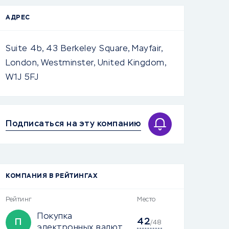
АДРЕС
Suite 4b, 43 Berkeley Square, Mayfair,
London, Westminster, United Kingdom,
W1J 5FJ
Подписаться на эту компанию
КОМПАНИЯ В РЕЙТИНГАХ
Рейтинг
Место
Покупка
42
П
/48
электронных валют