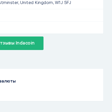
tminster, United Kingdom, W1J 5FJ
тзывы Indacoin
овалюты