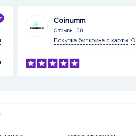
Coinumm
Отзывы
58
ы
Покупка биткоина с карты
О
0
и