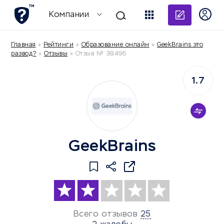
Добави
Компании
Главная
»
Рейтинги
»
Образование онлайн
»
GeekBrains это
развод?
»
Отзывы
»
Отзыв № 38496
1.7
GeekBrains
Всего отзывов
25