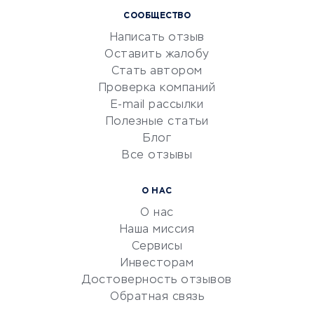
СООБЩЕСТВО
Маркетинг и продажи
Написать отзыв
Репетиторство
Оставить жалобу
Красота и здоровье
Стать автором
Сервисы по поиску работы
Проверка компаний
Сетевой маркетинг
E-mail рассылки
Университеты
Полезные статьи
Блог
Все отзывы
УСЛУГИ ДЛЯ БИЗНЕСА
Расчетно-кассовое
О НАС
обслуживание
О нас
Эквайринг
Наша миссия
CRM-системы
Сервисы
Инвесторам
Электронный
Достоверность отзывов
документооборот
Обратная связь
Юридические компании