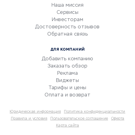
Эквайринг
Наша миссия
CRM-системы
Сервисы
Инвесторам
Электронный
Достоверность отзывов
документооборот
Обратная связь
Юридические компании
Консалтинговые компании
ДЛЯ КОМПАНИЙ
Аудиторские компании
Добавить компанию
Бухгалтерия онлайн
Заказать обзор
Онлайн-кассы
Реклама
SERM
Виджеты
Тарифы и цены
Digital
Оплата и возврат
КРЕДИТЫ И ЗАЙМЫ
Юридическая информация
Политика конфиденциальности
Потребительские кредиты
Правила и условия
Пользовательское соглашение
Оферта
Карта сайта
Кредитные карты