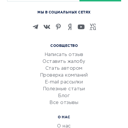
Курсы по обучению
МЫ В СОЦИАЛЬНЫХ СЕТЯХ
Онлайн-школы
Изучение иностранных
языков
Курсы IT и digital
СООБЩЕСТВО
Маркетинг и продажи
Написать отзыв
Репетиторство
Оставить жалобу
Красота и здоровье
Стать автором
Сервисы по поиску работы
Проверка компаний
Сетевой маркетинг
E-mail рассылки
Университеты
Полезные статьи
Блог
Все отзывы
УСЛУГИ ДЛЯ БИЗНЕСА
Расчетно-кассовое
О НАС
обслуживание
О нас