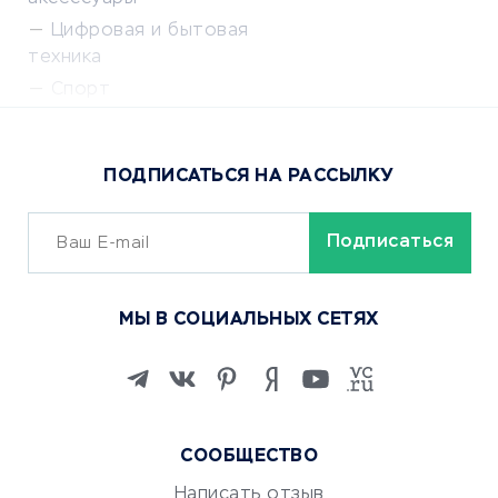
Цифровая и бытовая
техника
Спорт
Доставка еды
Популярные товары
ПОДПИСАТЬСЯ НА РАССЫЛКУ
Сервисы доставки
ОБУЧЕНИЕ И РАБОТА
Курсы по обучению
МЫ В СОЦИАЛЬНЫХ СЕТЯХ
Онлайн-школы
Изучение иностранных
языков
Курсы IT и digital
Маркетинг и продажи
СООБЩЕСТВО
Репетиторство
Написать отзыв