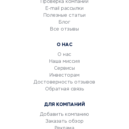
Проверка компаний
Сетевой маркетинг
E-mail рассылки
Университеты
Полезные статьи
Блог
Все отзывы
УСЛУГИ ДЛЯ БИЗНЕСА
Расчетно-кассовое
О НАС
обслуживание
О нас
Эквайринг
Наша миссия
CRM-системы
Сервисы
Электронный
Инвесторам
документооборот
Достоверность отзывов
Обратная связь
Юридические компании
Консалтинговые компании
ДЛЯ КОМПАНИЙ
Аудиторские компании
Добавить компанию
Бухгалтерия онлайн
Заказать обзор
Онлайн-кассы
Реклама