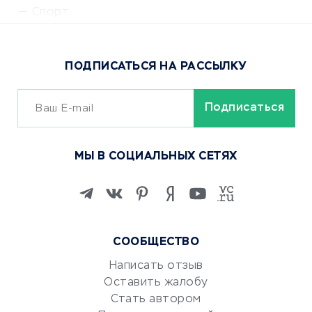
Спорт
Доставка еды
Популярные товары
ПОДПИСАТЬСЯ НА РАССЫЛКУ
Сервисы доставки
ОБУЧЕНИЕ И РАБОТА
Курсы по обучению
МЫ В СОЦИАЛЬНЫХ СЕТЯХ
Онлайн-школы
Изучение иностранных
языков
Курсы IT и digital
Маркетинг и продажи
СООБЩЕСТВО
Репетиторство
Написать отзыв
Красота и здоровье
Оставить жалобу
Стать автором
Сервисы по поиску работы