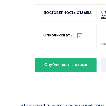
От
ДОСТОВЕРНОСТЬ ОТЗЫВА
до
Опубликовать
Фот
eto-razvod.ru
— это крупный информа