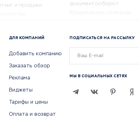
документооборот
етинг и продажи
Юридические компании
титорство
Консалтинговые компании
ота и здоровье
Аудиторские компании
 по поиску работы
ДЛЯ КОМПАНИЙ
ПОДПИСАТЬСЯ НА РАССЫЛКУ
Бухгалтерия онлайн
й маркетинг
Онлайн-кассы
ситеты
Добавить компанию
SERM
Заказать обзор
Digital
МЫ В СОЦИАЛЬНЫХ СЕТЯХ
Реклама
ТВИЯ И СТРАХОВАНИЕ
ПРОДВИЖЕНИЕ И РЕКЛАМА
Виджеты
ствия
Регистраторы доменов
Тарифы и цены
 билетов
Хостинг компании
Оплата и возврат
ование отелей
Продвижение в социальны
сетях
рии
SEO-сервисы
ование автомобилей