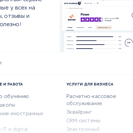
ые у всех на
, отзывы и
олезно!
и
Е И РАБОТА
УСЛУГИ ДЛЯ БИЗНЕСА
по обучению
Расчетно-кассовое
обслуживание
-школы
Эквайринг
ение иностранных
CRM-системы
IT и digital
Электронный