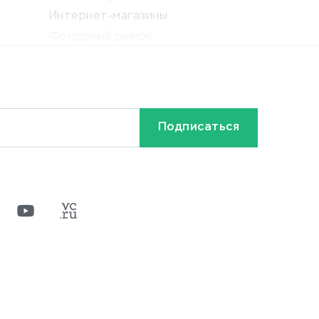
Интернет-магазины
Фондовый рынок
Криптовалюта
Ставки на спорт
Кредиты и займы
Бонусы и акции
Видео
Разное
х