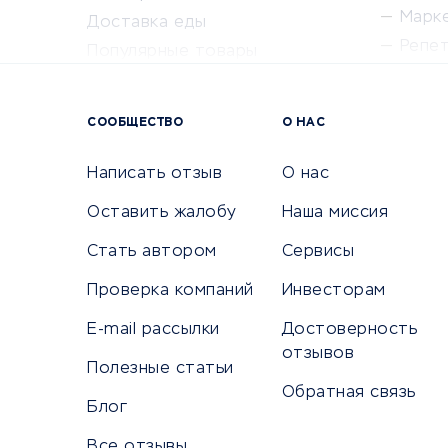
Марк
Доставка еды
Репе
Популярные товары
Крас
Сервисы доставки
Сервисы
СООБЩЕСТВО
О НАС
Сетево
Универ
Написать отзыв
О нас
Оставить жалобу
Наша миссия
Стать автором
Сервисы
КРЕДИТЫ И ЗАЙМЫ
ПУТЕШЕС
Проверка компаний
Инвесторам
Потребительские кредиты
Путеше
E-mail рассылки
Достоверность
Кредитные карты
Покупка
отзывов
Полезные статьи
Дебетовые карты
Бронир
Обратная связь
Микрофинансовые организации
Санато
Блог
Подбор кредита
Бронир
Все отзывы