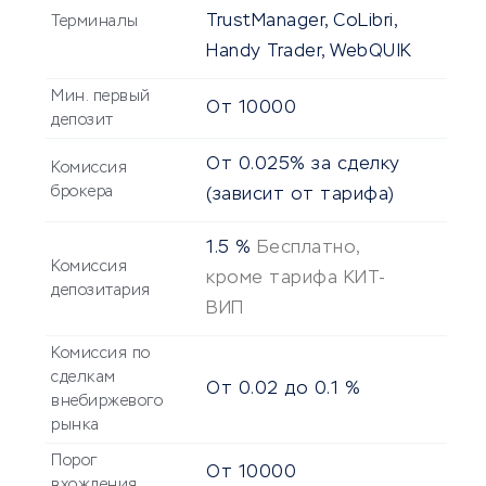
TrustManager, CoLibri,
Терминалы
Handy Trader, WebQUIK
Мин. первый
От
10000
депозит
От 0.025% за сделку
Комиссия
брокера
(зависит от тарифа)
1.5
%
Бесплатно,
Комиссия
кроме тарифа КИТ-
депозитария
ВИП
Комиссия по
сделкам
От
0.02
до
0.1
%
внебиржевого
рынка
Порог
От
10000
вхождения