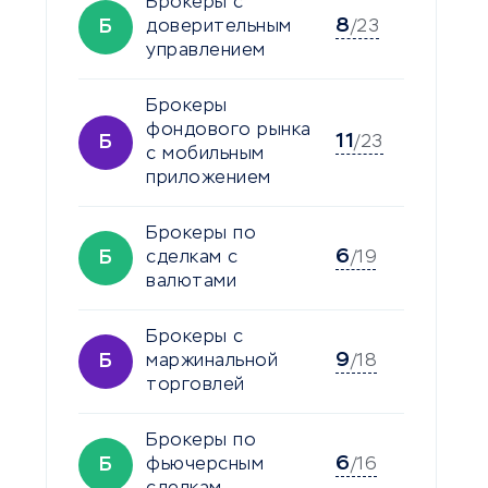
Брокеры с
8
Б
доверительным
/23
управлением
Брокеры
фондового рынка
11
Б
/23
с мобильным
приложением
Брокеры по
6
Б
сделкам с
/19
валютами
Брокеры с
9
Б
маржинальной
/18
торговлей
Брокеры по
6
Б
фьючерсным
/16