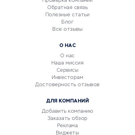
Проверка компаний
Сетевой маркетинг
Обратная связь
Университеты
Полезные статьи
Блог
Все отзывы
УСЛУГИ ДЛЯ БИЗНЕСА
Расчетно-кассовое
О НАС
обслуживание
О нас
Эквайринг
Наша миссия
CRM-системы
Сервисы
Электронный
Инвесторам
документооборот
Достоверность отзывов
Юридические компании
ДЛЯ КОМПАНИЙ
Консалтинговые компании
Аудиторские компании
Добавить компанию
Заказать обзор
Бухгалтерия онлайн
Реклама
Онлайн-кассы
Виджеты