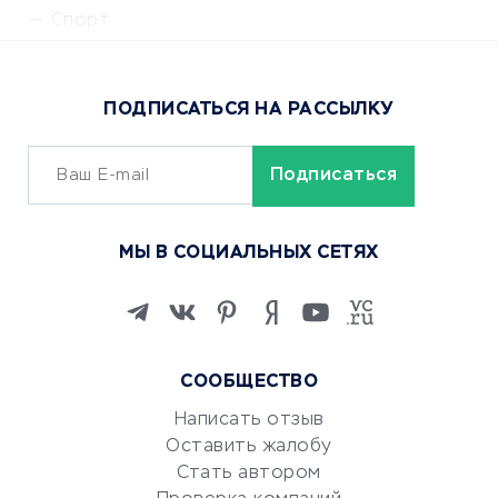
Спорт
Доставка еды
Популярные товары
ПОДПИСАТЬСЯ НА РАССЫЛКУ
Сервисы доставки
ОБУЧЕНИЕ И РАБОТА
Курсы по обучению
МЫ В СОЦИАЛЬНЫХ СЕТЯХ
Онлайн-школы
Изучение иностранных
языков
Курсы IT и digital
СООБЩЕСТВО
Маркетинг и продажи
Репетиторство
Написать отзыв
Оставить жалобу
Красота и здоровье
Стать автором
Сервисы по поиску работы