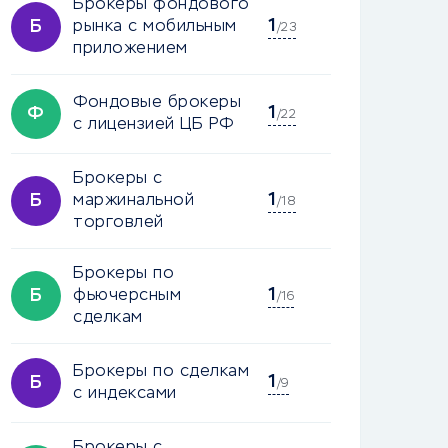
Брокеры фондового
1
Б
рынка с мобильным
/23
приложением
Фондовые брокеры
1
Ф
/22
с лицензией ЦБ РФ
Брокеры с
1
Б
маржинальной
/18
торговлей
Брокеры по
1
Б
фьючерсным
/16
сделкам
Брокеры по сделкам
1
Б
/9
с индексами