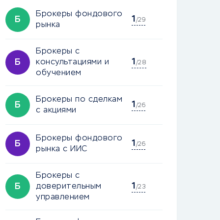
Брокеры фондового
1
Б
/29
рынка
Брокеры с
1
Б
консультациями и
/28
обучением
Брокеры по сделкам
1
Б
/26
с акциями
Брокеры фондового
1
Б
/26
рынка с ИИС
Брокеры с
1
Б
доверительным
/23
управлением