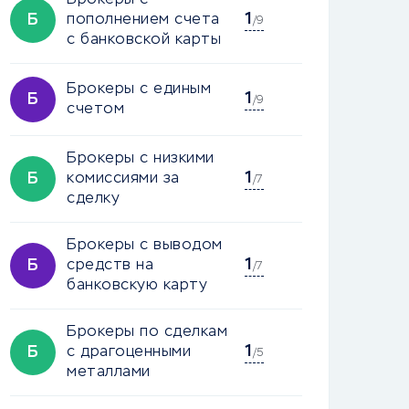
Брокеры с
1
Б
пополнением счета
/9
с банковской карты
Брокеры с единым
1
Б
/9
счетом
Брокеры с низкими
1
Б
комиссиями за
/7
сделку
Брокеры с выводом
1
Б
средств на
/7
банковскую карту
Брокеры по сделкам
1
Б
с драгоценными
/5
металлами