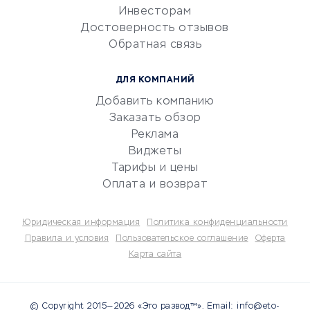
Инвесторам
Электронный
Достоверность отзывов
документооборот
Обратная связь
Юридические компании
Консалтинговые компании
ДЛЯ КОМПАНИЙ
Аудиторские компании
Добавить компанию
Бухгалтерия онлайн
Заказать обзор
Онлайн-кассы
Реклама
SERM
Виджеты
Тарифы и цены
Digital
Оплата и возврат
КРЕДИТЫ И ЗАЙМЫ
Юридическая информация
Политика конфиденциальности
Потребительские кредиты
Правила и условия
Пользовательское соглашение
Оферта
Карта сайта
Кредитные карты
Дебетовые карты
Микрофинансовые
© Copyright 2015—2026 «Это развод™». Email: info@eto-