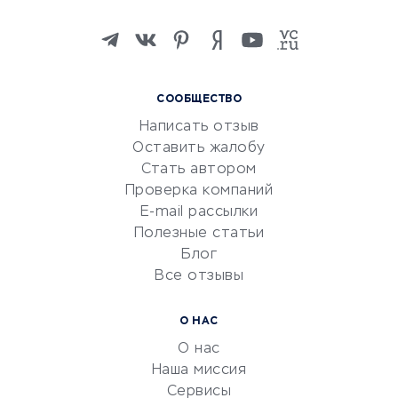
Онлайн-школы
Изучение иностранных
языков
Курсы IT и digital
СООБЩЕСТВО
Маркетинг и продажи
Написать отзыв
Репетиторство
Оставить жалобу
Красота и здоровье
Стать автором
Сервисы по поиску работы
Проверка компаний
Сетевой маркетинг
E-mail рассылки
Университеты
Полезные статьи
Блог
Все отзывы
УСЛУГИ ДЛЯ БИЗНЕСА
Расчетно-кассовое
О НАС
обслуживание
О нас
Эквайринг
Наша миссия
CRM-системы
Сервисы