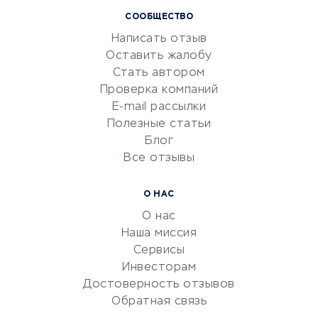
СООБЩЕСТВО
Маркетинг и продажи
Написать отзыв
Репетиторство
Оставить жалобу
Красота и здоровье
Стать автором
Сервисы по поиску работы
Проверка компаний
Сетевой маркетинг
E-mail рассылки
Университеты
Полезные статьи
Блог
Все отзывы
УСЛУГИ ДЛЯ БИЗНЕСА
Расчетно-кассовое
О НАС
обслуживание
О нас
Эквайринг
Наша миссия
CRM-системы
Сервисы
Инвесторам
Электронный
Достоверность отзывов
документооборот
Обратная связь
Юридические компании