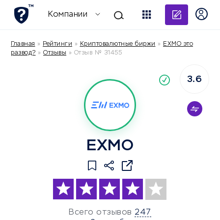
Добави
Компании
Главная
»
Рейтинги
»
Криптовалютные биржи
»
EXMO это
развод?
»
Отзывы
»
Отзыв № 31455
3.6
По
компания
EXMO
Всего отзывов
247