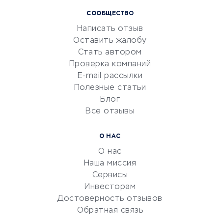
Курсы IT и digital
СООБЩЕСТВО
Маркетинг и продажи
Написать отзыв
Репетиторство
Оставить жалобу
Красота и здоровье
Стать автором
Сервисы по поиску работы
Проверка компаний
Сетевой маркетинг
E-mail рассылки
Университеты
Полезные статьи
Блог
Все отзывы
УСЛУГИ ДЛЯ БИЗНЕСА
Расчетно-кассовое
О НАС
обслуживание
О нас
Эквайринг
Наша миссия
CRM-системы
Сервисы
Инвесторам
Электронный
Достоверность отзывов
документооборот
Обратная связь
Юридические компании