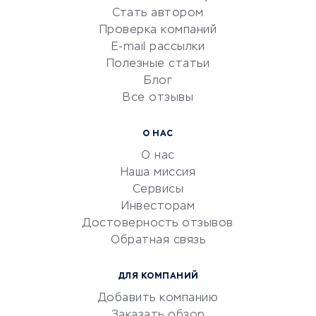
Красота и здоровье
Стать автором
Сервисы по поиску работы
Проверка компаний
Сетевой маркетинг
E-mail рассылки
Университеты
Полезные статьи
Блог
Все отзывы
УСЛУГИ ДЛЯ БИЗНЕСА
Расчетно-кассовое
О НАС
обслуживание
О нас
Эквайринг
Наша миссия
CRM-системы
Сервисы
Инвесторам
Электронный
Достоверность отзывов
документооборот
Обратная связь
Юридические компании
Консалтинговые компании
ДЛЯ КОМПАНИЙ
Аудиторские компании
Добавить компанию
Бухгалтерия онлайн
Заказать обзор