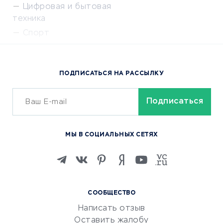
Цифровая и бытовая
техника
Спорт
Доставка еды
Популярные товары
ПОДПИСАТЬСЯ НА РАССЫЛКУ
Сервисы доставки
ОБУЧЕНИЕ И РАБОТА
Курсы по обучению
МЫ В СОЦИАЛЬНЫХ СЕТЯХ
Онлайн-школы
Изучение иностранных
языков
Курсы IT и digital
СООБЩЕСТВО
Маркетинг и продажи
Написать отзыв
Репетиторство
Оставить жалобу