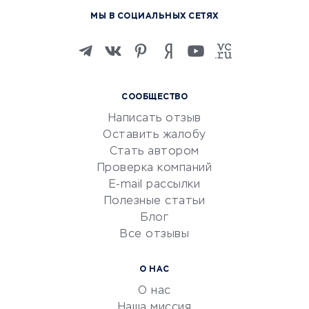
Курсы по обучению
МЫ В СОЦИАЛЬНЫХ СЕТЯХ
Онлайн-школы
Изучение иностранных
языков
Курсы IT и digital
СООБЩЕСТВО
Маркетинг и продажи
Написать отзыв
Репетиторство
Оставить жалобу
Красота и здоровье
Стать автором
Сервисы по поиску работы
Проверка компаний
Сетевой маркетинг
E-mail рассылки
Университеты
Полезные статьи
Блог
Все отзывы
УСЛУГИ ДЛЯ БИЗНЕСА
Расчетно-кассовое
О НАС
обслуживание
О нас
Эквайринг
Наша миссия