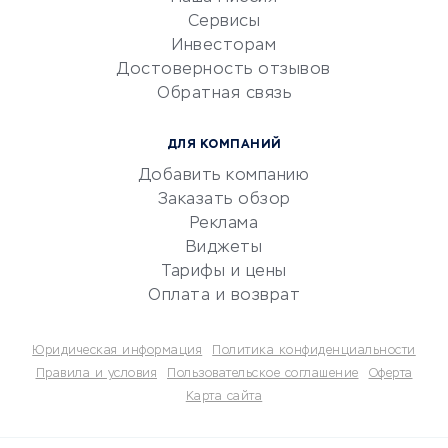
CRM-системы
Сервисы
Инвесторам
Электронный
Достоверность отзывов
документооборот
Обратная связь
Юридические компании
Консалтинговые компании
ДЛЯ КОМПАНИЙ
Аудиторские компании
Добавить компанию
Бухгалтерия онлайн
Заказать обзор
Онлайн-кассы
Реклама
SERM
Виджеты
Тарифы и цены
Digital
Оплата и возврат
КРЕДИТЫ И ЗАЙМЫ
Юридическая информация
Политика конфиденциальности
Потребительские кредиты
Правила и условия
Пользовательское соглашение
Оферта
Карта сайта
Кредитные карты
Дебетовые карты