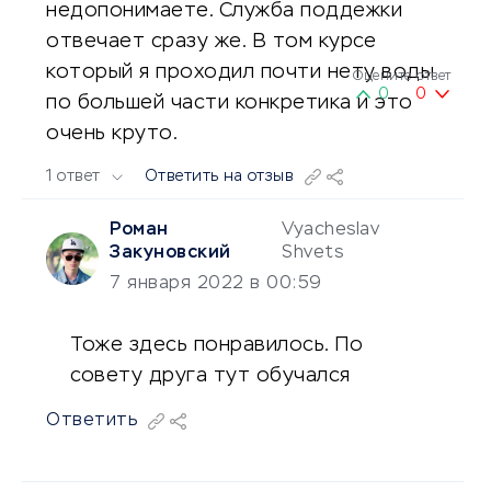
недопонимаете. Служба поддежки
отвечает сразу же. В том курсе
который я проходил почти нету воды
Оцените ответ
0
0
по большей части конкретика и это
очень круто.
1 ответ
Ответить на отзыв
Роман
Vyacheslav
Закуновский
Shvets
7 января 2022 в 00:59
Тоже здесь понравилось. По
совету друга тут обучался
Ответить