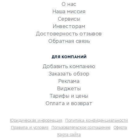
обслуживание
О нас
Эквайринг
Наша миссия
CRM-системы
Сервисы
Инвесторам
Электронный
Достоверность отзывов
документооборот
Обратная связь
Юридические компании
Консалтинговые компании
ДЛЯ КОМПАНИЙ
Аудиторские компании
Добавить компанию
Бухгалтерия онлайн
Заказать обзор
Онлайн-кассы
Реклама
SERM
Виджеты
Тарифы и цены
Digital
Оплата и возврат
КРЕДИТЫ И ЗАЙМЫ
Юридическая информация
Политика конфиденциальности
Потребительские кредиты
Правила и условия
Пользовательское соглашение
Оферта
Карта сайта
Кредитные карты