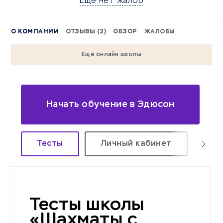
Еще нет жалоб
О КОМПАНИИ
ОТЗЫВЫ (2)
ОБЗОР
ЖАЛОБЫ
Еще онлайн школы
Начать обучение в Эдюсон
Тесты
Личный кабинет
Ур
Тесты школы
«Шахматы с