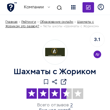
Добави
Компании
Главная
»
Рейтинги
»
Образование онлайн
»
Шахматы с
Жориком это развод?
»
Тесты школы «Шахматы с Жориком»
3.1
Шахматы с Жориком
Всего отзывов
2