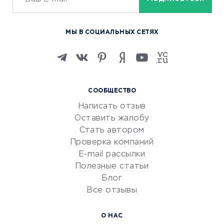
ОБУЧЕНИЕ И РАБОТА
Курсы по обучению
МЫ В СОЦИАЛЬНЫХ СЕТЯХ
Онлайн-школы
Изучение иностранных
языков
Курсы IT и digital
СООБЩЕСТВО
Маркетинг и продажи
Написать отзыв
Репетиторство
Оставить жалобу
Красота и здоровье
Стать автором
Сервисы по поиску работы
Проверка компаний
Сетевой маркетинг
E-mail рассылки
Университеты
Полезные статьи
Блог
Все отзывы
УСЛУГИ ДЛЯ БИЗНЕСА
Расчетно-кассовое
О НАС