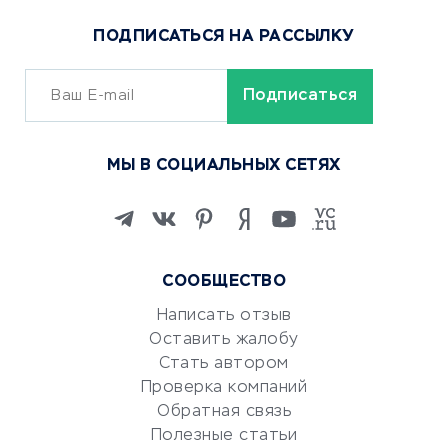
Популярные товары
ПОДПИСАТЬСЯ НА РАССЫЛКУ
Сервисы доставки
ОБУЧЕНИЕ И РАБОТА
Курсы по обучению
МЫ В СОЦИАЛЬНЫХ СЕТЯХ
Онлайн-школы
Изучение иностранных
языков
Курсы IT и digital
СООБЩЕСТВО
Маркетинг и продажи
Репетиторство
Написать отзыв
Оставить жалобу
Красота и здоровье
Стать автором
Сервисы по поиску работы
Проверка компаний
Сетевой маркетинг
Обратная связь
Университеты
Полезные статьи