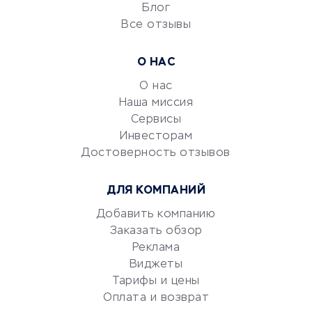
Блог
Все отзывы
УСЛУГИ ДЛЯ БИЗНЕСА
Расчетно-кассовое
О НАС
обслуживание
О нас
Эквайринг
Наша миссия
CRM-системы
Сервисы
Электронный
Инвесторам
документооборот
Достоверность отзывов
Юридические компании
ДЛЯ КОМПАНИЙ
Консалтинговые компании
Аудиторские компании
Добавить компанию
Заказать обзор
Бухгалтерия онлайн
Реклама
Онлайн-кассы
Виджеты
SERM
Тарифы и цены
Digital
Оплата и возврат