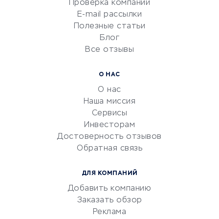
Проверка компаний
Сетевой маркетинг
E-mail рассылки
Университеты
Полезные статьи
Блог
Все отзывы
УСЛУГИ ДЛЯ БИЗНЕСА
Расчетно-кассовое
О НАС
обслуживание
О нас
Эквайринг
Наша миссия
CRM-системы
Сервисы
Инвесторам
Электронный
Достоверность отзывов
документооборот
Обратная связь
Юридические компании
Консалтинговые компании
ДЛЯ КОМПАНИЙ
Аудиторские компании
Добавить компанию
Бухгалтерия онлайн
Заказать обзор
Онлайн-кассы
Реклама