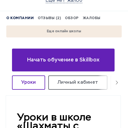
Еще нет жалоб
О КОМПАНИИ
ОТЗЫВЫ (2)
ОБЗОР
ЖАЛОБЫ
Еще онлайн школы
Начать обучение в Skillbox
Уроки
Личный кабинет
Те
Уроки в школе
«Шахматы с