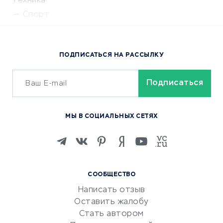
техника
Спорт
Доставка еды
Популярные товары
ПОДПИСАТЬСЯ НА РАССЫЛКУ
Сервисы доставки
ОБУЧЕНИЕ И РАБОТА
Курсы по обучению
МЫ В СОЦИАЛЬНЫХ СЕТЯХ
Онлайн-школы
Изучение иностранных
языков
Курсы IT и digital
СООБЩЕСТВО
Маркетинг и продажи
Написать отзыв
Репетиторство
Оставить жалобу
Красота и здоровье
Стать автором
Сервисы по поиску работы