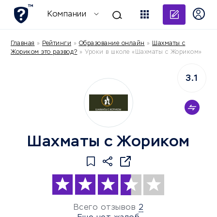
Добави
Компании
Главная
»
Рейтинги
»
Образование онлайн
»
Шахматы с
Жориком это развод?
»
Уроки в школе «Шахматы с Жориком»
3.1
Шахматы с Жориком
Всего отзывов
2