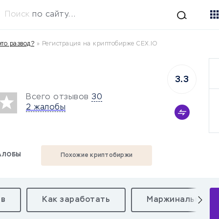
Поиск
по сайту...
это развод?
»
Регистрация на криптобирже CEX.IO
3.3
Всего отзывов
30
2 жалобы
АЛОБЫ
Похожие криптобиржи
тв
Как заработать
Маржинальная т