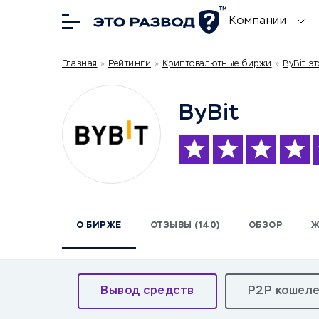
Компании
Главная
»
Рейтинги
»
Криптовалютные биржи
»
ByBit э
ByBit
О БИРЖЕ
ОТЗЫВЫ (140)
ОБЗОР
Ж
Вывод средств
P2P кошел