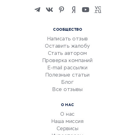
Изучение иностранных
языков
Курсы IT и digital
СООБЩЕСТВО
Маркетинг и продажи
Написать отзыв
Репетиторство
Оставить жалобу
Красота и здоровье
Стать автором
Сервисы по поиску работы
Проверка компаний
Сетевой маркетинг
E-mail рассылки
Университеты
Полезные статьи
Блог
Все отзывы
УСЛУГИ ДЛЯ БИЗНЕСА
Расчетно-кассовое
О НАС
обслуживание
О нас
Эквайринг
Наша миссия
CRM-системы
Сервисы