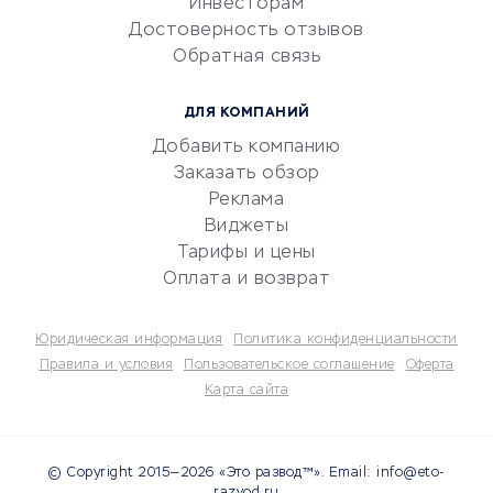
Инвесторам
Электронный
Достоверность отзывов
документооборот
Обратная связь
Юридические компании
Консалтинговые компании
ДЛЯ КОМПАНИЙ
Аудиторские компании
Добавить компанию
Бухгалтерия онлайн
Заказать обзор
Онлайн-кассы
Реклама
SERM
Виджеты
Тарифы и цены
Digital
Оплата и возврат
КРЕДИТЫ И ЗАЙМЫ
Юридическая информация
Политика конфиденциальности
Потребительские кредиты
Правила и условия
Пользовательское соглашение
Оферта
Карта сайта
Кредитные карты
Дебетовые карты
Микрофинансовые
© Copyright 2015—2026 «Это развод™». Email: info@eto-
организации