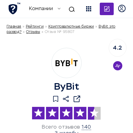
Добави
Компании
Главная
»
Рейтинги
»
Криптовалютные биржи
»
ByBit это
развод?
»
Отзывы
»
Отзыв № 95807
4.2
ByBit
Всего отзывов
140