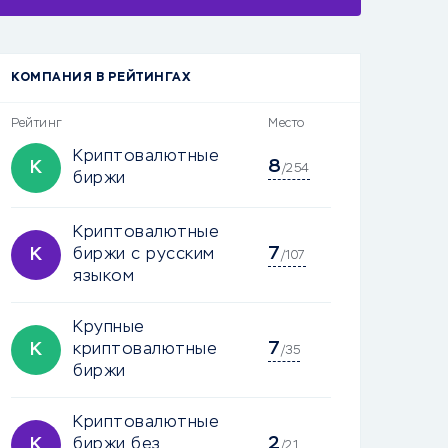
КОМПАНИЯ В РЕЙТИНГАХ
Рейтинг
Место
Криптовалютные
8
К
/254
биржи
Криптовалютные
7
К
биржи с русским
/107
языком
Крупные
7
К
криптовалютные
/35
биржи
Криптовалютные
2
К
биржи без
/21