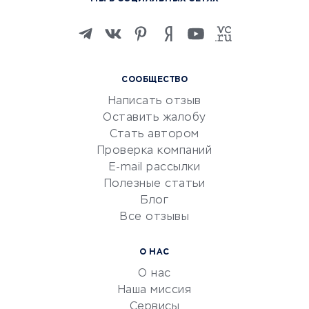
Онлайн-школы
Изучение иностранных
языков
Курсы IT и digital
СООБЩЕСТВО
Маркетинг и продажи
Написать отзыв
Репетиторство
Оставить жалобу
Красота и здоровье
Стать автором
Сервисы по поиску работы
Проверка компаний
Сетевой маркетинг
E-mail рассылки
Университеты
Полезные статьи
Блог
Все отзывы
УСЛУГИ ДЛЯ БИЗНЕСА
Расчетно-кассовое
О НАС
обслуживание
О нас
Эквайринг
Наша миссия
CRM-системы
Сервисы