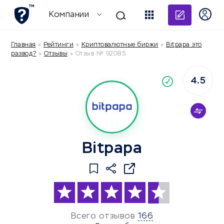
Добави
Компании
Главная
»
Рейтинги
»
Криптовалютные биржи
»
Bitpapa это
развод?
»
Отзывы
»
Отзыв № 92085
4.5
По
компания
Bitpapa
Всего отзывов
166