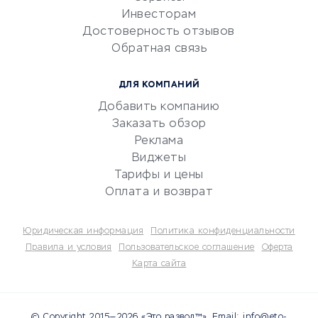
Инвесторам
Электронный
Достоверность отзывов
документооборот
Обратная связь
Юридические компании
Консалтинговые компании
ДЛЯ КОМПАНИЙ
Аудиторские компании
Добавить компанию
Бухгалтерия онлайн
Заказать обзор
Онлайн-кассы
Реклама
SERM
Виджеты
Тарифы и цены
Digital
Оплата и возврат
КРЕДИТЫ И ЗАЙМЫ
Юридическая информация
Политика конфиденциальности
Потребительские кредиты
Правила и условия
Пользовательское соглашение
Оферта
Карта сайта
Кредитные карты
Дебетовые карты
Микрофинансовые
© Copyright 2015—2026 «Это развод™». Email: info@eto-