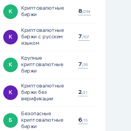
Криптовалютные
8
К
/254
биржи
Криптовалютные
7
К
биржи с русским
/107
языком
Крупные
7
К
криптовалютные
/35
биржи
Криптовалютные
2
К
биржи без
/21
верификации
Безопасные
6
Б
криптовалютные
/15
биржи