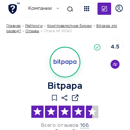
Добави
Компании
Главная
»
Рейтинги
»
Криптовалютные биржи
»
Bitpapa это
развод?
»
Отзывы
»
Отзыв № 91042
4.5
По
компания
Bitpapa
Всего отзывов
166