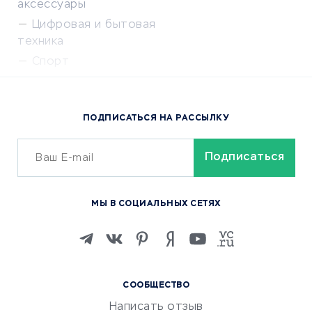
аксессуары
Цифровая и бытовая
техника
Спорт
Доставка еды
Популярные товары
ПОДПИСАТЬСЯ НА РАССЫЛКУ
Сервисы доставки
ОБУЧЕНИЕ И РАБОТА
Курсы по обучению
МЫ В СОЦИАЛЬНЫХ СЕТЯХ
Онлайн-школы
Изучение иностранных
языков
Курсы IT и digital
СООБЩЕСТВО
Маркетинг и продажи
Написать отзыв
Репетиторство