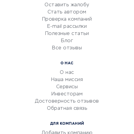
Оставить жалобу
Красота и здоровье
Стать автором
Сервисы по поиску работы
Проверка компаний
Сетевой маркетинг
E-mail рассылки
Университеты
Полезные статьи
Блог
Все отзывы
УСЛУГИ ДЛЯ БИЗНЕСА
Расчетно-кассовое
О НАС
обслуживание
О нас
Эквайринг
Наша миссия
CRM-системы
Сервисы
Инвесторам
Электронный
Достоверность отзывов
документооборот
Обратная связь
Юридические компании
Консалтинговые компании
ДЛЯ КОМПАНИЙ
Аудиторские компании
Добавить компанию