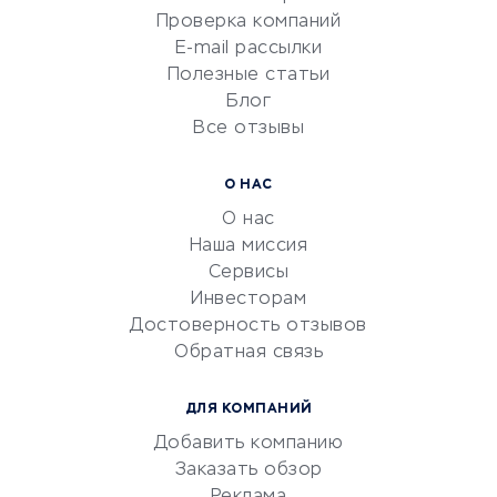
Сервисы по поиску работы
Проверка компаний
Сетевой маркетинг
E-mail рассылки
Университеты
Полезные статьи
Блог
Все отзывы
УСЛУГИ ДЛЯ БИЗНЕСА
Расчетно-кассовое
О НАС
обслуживание
О нас
Эквайринг
Наша миссия
CRM-системы
Сервисы
Инвесторам
Электронный
Достоверность отзывов
документооборот
Обратная связь
Юридические компании
Консалтинговые компании
ДЛЯ КОМПАНИЙ
Аудиторские компании
Добавить компанию
Бухгалтерия онлайн
Заказать обзор
Онлайн-кассы