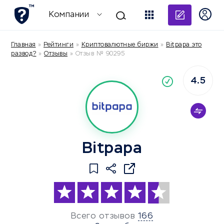
Добави
Компании
Главная
»
Рейтинги
»
Криптовалютные биржи
»
Bitpapa это
развод?
»
Отзывы
»
Отзыв № 90295
4.5
По
компания
Bitpapa
Всего отзывов
166