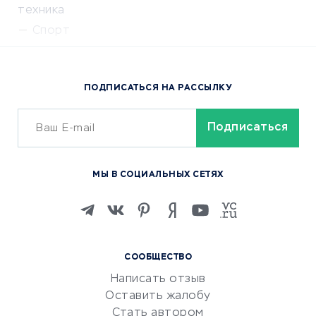
техника
Спорт
Доставка еды
Популярные товары
ПОДПИСАТЬСЯ НА РАССЫЛКУ
Сервисы доставки
ОБУЧЕНИЕ И РАБОТА
Курсы по обучению
МЫ В СОЦИАЛЬНЫХ СЕТЯХ
Онлайн-школы
Изучение иностранных
языков
Курсы IT и digital
СООБЩЕСТВО
Маркетинг и продажи
Написать отзыв
Репетиторство
Оставить жалобу
Красота и здоровье
Стать автором