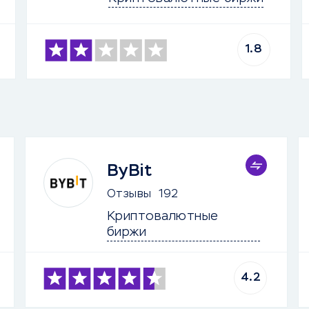
1.8
ByBit
Отзывы
192
Криптовалютные 
биржи
4.2