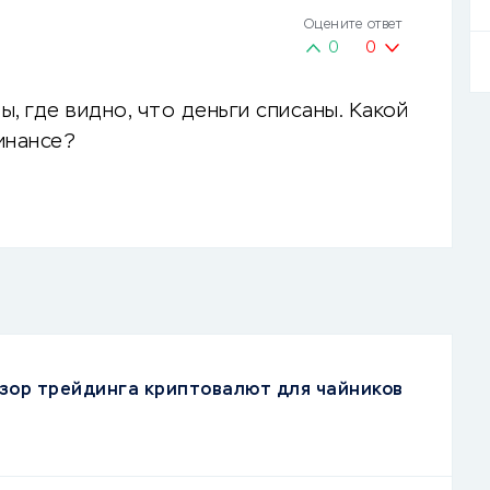
Оцените ответ
0
0
, где видно, что деньги списаны. Какой
инансе?
зор трейдинга криптовалют для чайников