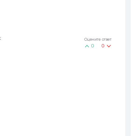
к
Оцените ответ
0
0