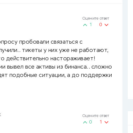
Оцените ответ
1
0
просу пробовали связаться с
учили.. тикеты у них уже не работают,
это действительно настораживает!
ии вывел все активы из бинанса.. сложно
дят подобные ситуации, а до поддержки
к
Оцените ответ
0
1