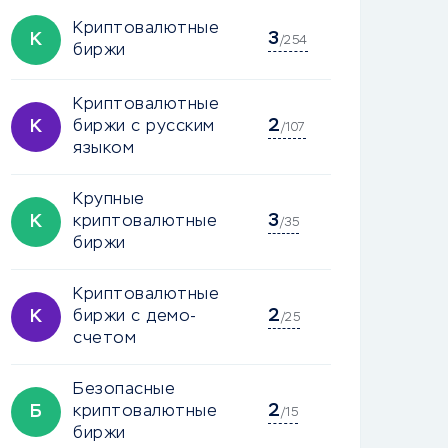
Криптовалютные
3
К
/254
биржи
Криптовалютные
2
К
биржи с русским
/107
языком
Крупные
3
К
криптовалютные
/35
биржи
Криптовалютные
2
К
биржи с демо-
/25
счетом
Безопасные
2
Б
криптовалютные
/15
биржи