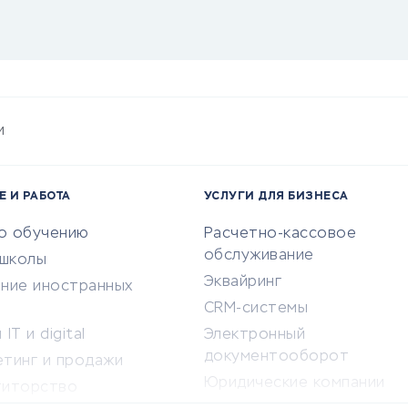
и
Е И РАБОТА
УСЛУГИ ДЛЯ БИЗНЕСА
по обучению
Расчетно-кассовое
обслуживание
-школы
Эквайринг
ение иностранных
CRM-системы
IT и digital
Электронный
документооборот
етинг и продажи
Юридические компании
титорство