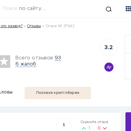
Поиск
по сайту...
 это развод?
»
Отзывы
»
Отзыв № 37942
3.2
Всего отзывов
93
6 жалоб
АЛОБЫ
Похожие криптобиржи
Оцените отзыв
1
1
0