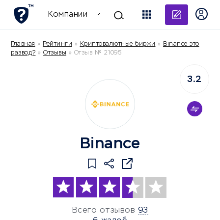
Добави
Компании
Главная
»
Рейтинги
»
Криптовалютные биржи
»
Binance это
развод?
»
Отзывы
»
Отзыв № 21095
3.2
Binance
Всего отзывов
93