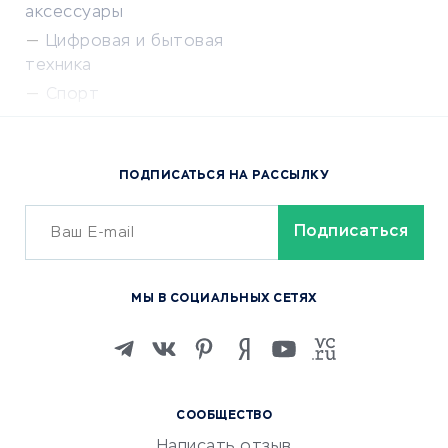
аксессуары
Цифровая и бытовая
техника
Спорт
Доставка еды
Популярные товары
ПОДПИСАТЬСЯ НА РАССЫЛКУ
Сервисы доставки
ОБУЧЕНИЕ И РАБОТА
Курсы по обучению
МЫ В СОЦИАЛЬНЫХ СЕТЯХ
Онлайн-школы
Изучение иностранных
языков
Курсы IT и digital
СООБЩЕСТВО
Маркетинг и продажи
Написать отзыв