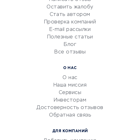
Репетиторство
Оставить жалобу
Красота и здоровье
Стать автором
Сервисы по поиску работы
Проверка компаний
Сетевой маркетинг
E-mail рассылки
Университеты
Полезные статьи
Блог
Все отзывы
УСЛУГИ ДЛЯ БИЗНЕСА
Расчетно-кассовое
О НАС
обслуживание
О нас
Эквайринг
Наша миссия
CRM-системы
Сервисы
Инвесторам
Электронный
Достоверность отзывов
документооборот
Обратная связь
Юридические компании
Консалтинговые компании
ДЛЯ КОМПАНИЙ
Аудиторские компании